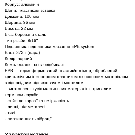
Корпус: алюміній
Шипи: пластикові вставки
Довжина: 106 мм
Ширина: 96 мм
Висота: 22 мм
Вісь: борована сталь
Тип різьби: 9/16''
Підшипник: підшипники ковзання EPB system
Вага: 373 г (пара)
Колір: чорний
Комплектація: світловідбивачі
EPB — термоформований пластик/полімер, оброблений
кристалічним інженерним пластиком як основним матеріалом
з відповідним підсилювачем і мастилом
- виготовлені з усіх мастильних матеріалів з тривалим
терміном служби
- стійкі до корозії та не іржавіють
- легші, ніж металеві
- тихі
- поглинаннють вібрації
Характеристики