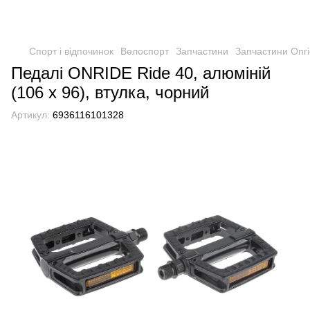
Спорт і відпочинок
Велоспорт
Запчастини
Запчастини Onr
Педалі ONRIDE Ride 40, алюміній
(106 x 96), втулка, чорний
Артикул:
6936116101328