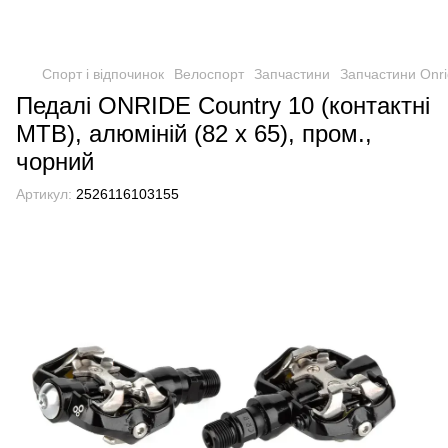
Спорт і відпочинок
Велоспорт
Запчастини
Запчастини Onr
Педалі ONRIDE Country 10 (контактні
MTB), алюміній (82 x 65), пром.,
чорний
Артикул:
2526116103155