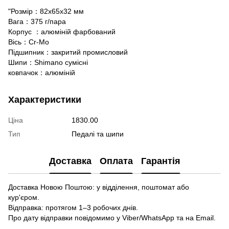
"Розмір：82x65x32 мм
Вага：375 г/пара
Корпус ：алюміній фарбований
Вісь：Cr-Mo
Підшипник：закритий промисловий
Шипи：Shimano сумісні
ковпачок：алюміній
Характеристики
Ціна
1830.00
Тип
Педалі та шипи
Доставка
Оплата
Гарантія
Доставка Новою Поштою: у відділення, поштомат або
кур'єром.
Відправка: протягом 1–3 робочих днів.
Про дату відправки повідомимо у Viber/WhatsApp та на Email.