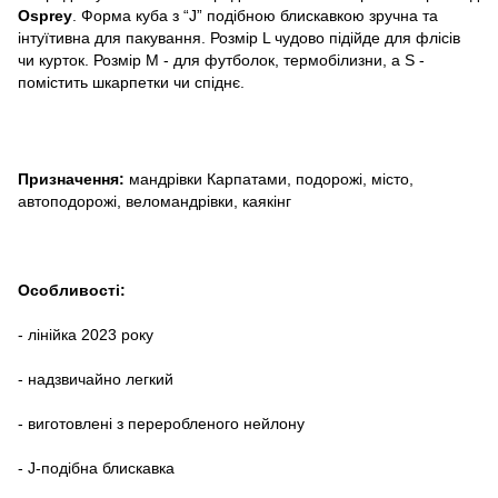
Osprey
. Форма куба з “J” подібною блискавкою зручна та
інтуїтивна для пакування. Розмір L чудово підійде для флісів
чи курток. Розмір M - для футболок, термобілизни, а S -
помістить шкарпетки чи спіднє.
Призначення:
мандрівки Карпатами, подорожі, місто,
автоподорожі, веломандрівки, каякінг
Особливості:
- лінійка 2023 року
- надзвичайно легкий
- виготовлені з переробленого нейлону
- J-подібна блискавка