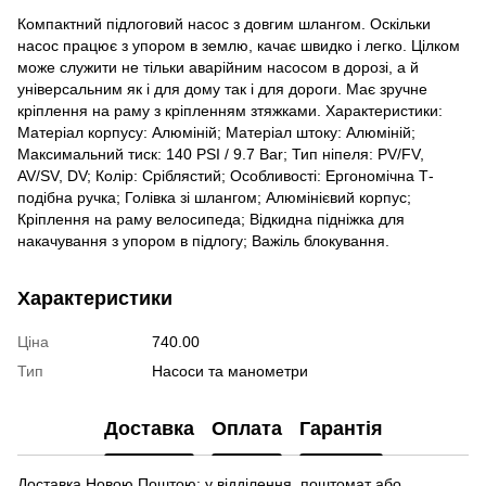
Компактний підлоговий насос з довгим шлангом. Оскільки
насос працює з упором в землю, качає швидко і легко. Цілком
може служити не тільки аварійним насосом в дорозі, а й
універсальним як і для дому так і для дороги. Має зручне
кріплення на раму з кріпленням зтяжками. Характеристики:
Матеріал корпусу: Алюміній; Матеріал штоку: Алюміній;
Максимальний тиск: 140 PSI / 9.7 Bar; Тип ніпеля: PV/FV,
AV/SV, DV; Колір: Сріблястий; Особливості: Ергономічна Т-
подібна ручка; Голівка зі шлангом; Алюмінієвий корпус;
Кріплення на раму велосипеда; Відкидна підніжка для
накачування з упором в підлогу; Важіль блокування.
Характеристики
Ціна
740.00
Тип
Насоси та манометри
Доставка
Оплата
Гарантія
Доставка Новою Поштою: у відділення, поштомат або