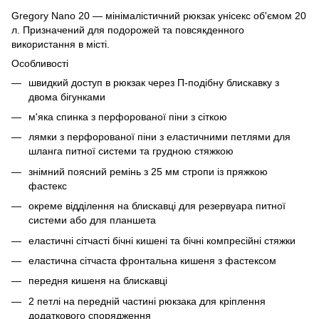
Gregory Nano 20 — мінімалістичний рюкзак унісекс об'ємом 20
л. Призначений для подорожей та повсякденного
використання в місті.
Особливості
швидкий доступ в рюкзак через П-подібну блискавку з
двома бігунками
м'яка спинка з перфорованої піни з сіткою
лямки з перфорованої піни з еластичними петлями для
шланга питної системи та грудною стяжкою
знімний поясний ремінь з 25 мм стропи із пряжкою
фастекс
окреме відділення на блискавці для резервуара питної
системи або для планшета
еластичні сітчасті бічні кишені та бічні компресійні стяжки
еластична сітчаста фронтальна кишеня з фастексом
передня кишеня на блискавці
2 петлі на передній частині рюкзака для кріплення
додаткового спорядження