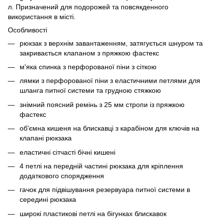
л. Призначений для подорожей та повсякденного
використання в місті.
Особливості
рюкзак з верхнім завантаженням, затягується шнуром та
закривається клапаном з пряжкою фастекс
м'яка спинка з перфорованої піни з сіткою
лямки з перфорованої піни з еластичними петлями для
шланга питної системи та грудною стяжкою
знімний поясний ремінь з 25 мм стропи із пряжкою
фастекс
об'ємна кишеня на блискавці з карабіном для ключів на
клапані рюкзака
еластичні сітчасті бічні кишені
4 петлі на передній частині рюкзака для кріплення
додаткового спорядження
гачок для підвішування резервуара питної системи в
середині рюкзака
широкі пластикові петлі на бігунках блискавок