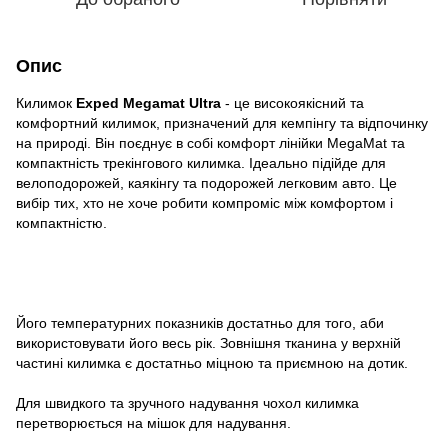
Опис
Килимок
Exped Megamat Ultra
- це високоякісний та
комфортний килимок, призначений для кемпінгу та відпочинку
на природі. Він поєднує в собі комфорт лінійки MegaMat та
компактність трекінгового килимка. Ідеально підійде для
велоподорожей, каякінгу та подорожей легковим авто. Це
вибір тих, хто не хоче робити компроміс між комфортом і
компактністю.
Його температурних показників достатньо для того, аби
використовувати його весь рік. Зовнішня тканина у верхній
частині килимка є достатньо міцною та приємною на дотик.
Для швидкого та зручного надування чохол килимка
перетворюється на мішок для надування.