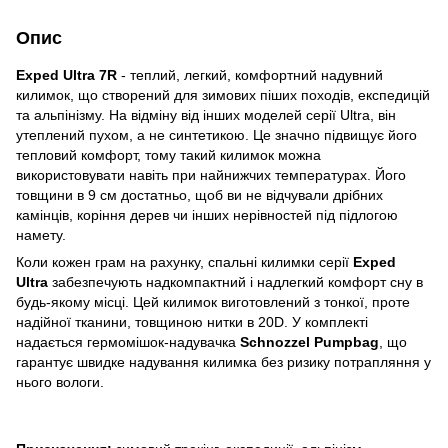
Опис
Exped Ultra 7R
- теплий, легкий, комфортний надувний
килимок, що створений для зимових піших походів, експедицій
та альпінізму. На відміну від інших моделей серії Ultra, він
утеплений пухом, а не синтетикою. Це значно підвищує його
тепловий комфорт, тому такий килимок можна
використовувати навіть при найнижчих температурах. Його
товщини в 9 см достатньо, щоб ви не відчували дрібних
камінців, коріння дерев чи інших нерівностей під підлогою
намету.
Коли кожен грам на рахунку, спальні килимки серії
Exped
Ultra
забезпечують надкомпактний і надлегкий комфорт сну в
будь-якому місці. Цей килимок виготовлений з тонкої, проте
надійної тканини, товщиною нитки в 20D. У комплекті
надається гермомішок-надувачка
Schnozzel Pumpbag
, що
гарантує швидке надування килимка без ризику потрапляння у
нього вологи.