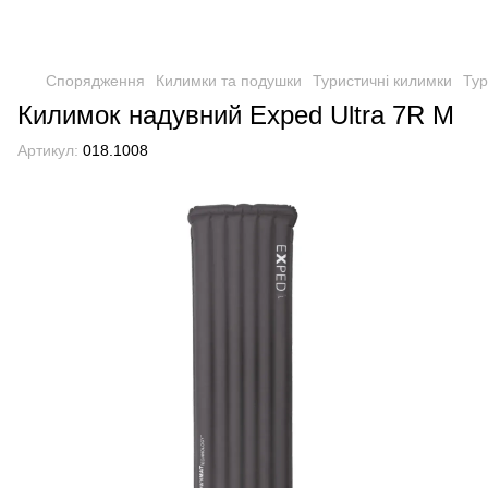
Спорядження
Килимки та подушки
Туристичні килимки
Тур
Килимок надувний Exped Ultra 7R M
Артикул:
018.1008