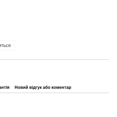
иться
антія
Новий відгук або коментар