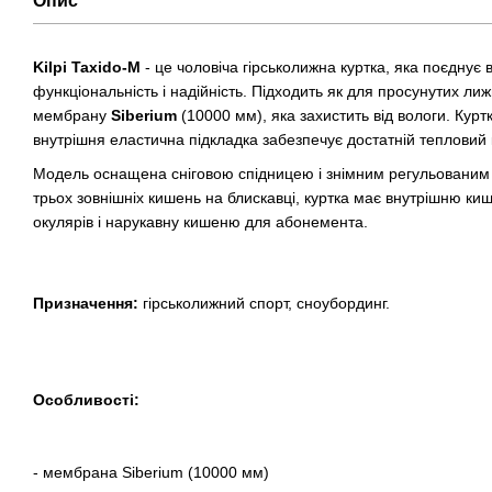
Опис
Kilpi Taxido-M
- це чоловіча гірськолижна куртка, яка поєднує 
функціональність і надійність. Підходить як для просунутих лижн
мембрану
Siberium
(10000 мм), яка захистить від вологи. Курт
внутрішня еластична підкладка забезпечує достатній тепловий 
Модель оснащена сніговою спідницею і знімним регульованим
трьох зовнішніх кишень на блискавці, куртка має внутрішню к
окулярів і нарукавну кишеню для абонемента.
Призначення:
гірськолижний спорт, сноубординг.
Особливості:
- мембрана Siberium (10000 мм)