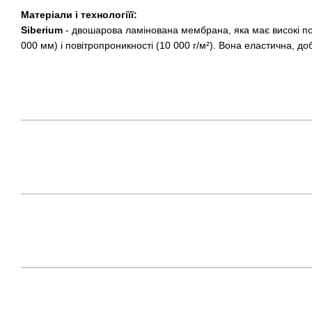
Матеріали і технологіїї:
Siberium
- двошарова ламінована мембрана, яка має високі по
000 мм) і повітропроникності (10 000 г/м²). Вона еластична, до