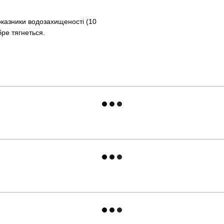
казники водозахищеності (10
бре тягнеться.