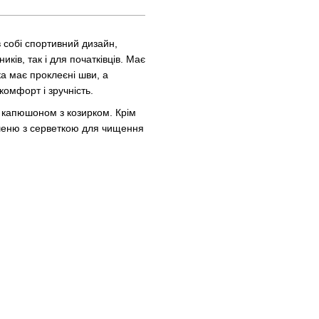
в собі спортивний дизайн,
иків, так і для початківців. Має
ка має проклеєні шви, а
комфорт і зручність.
 капюшоном з козирком. Крім
ишеню з серветкою для чищення