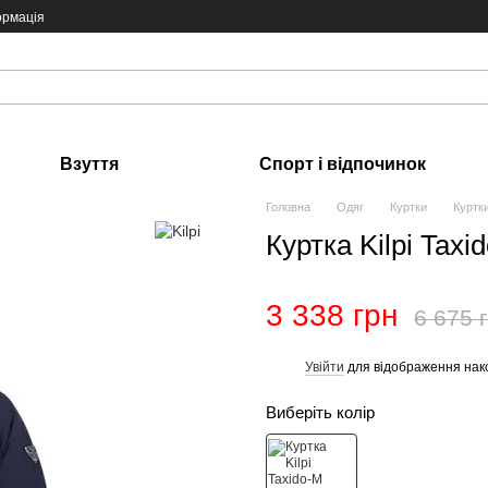
ормація
Взуття
Спорт і відпочинок
Головна
Одяг
Куртки
Куртки
Куртка Kilpi Taxi
3 338 грн
6 675 
Увійти
для відображення нак
%
Виберіть колір