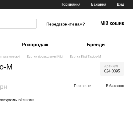
Порівняння
Бажання
Вхід
Мій кошик
Передзвонити вам?
Розпродаж
Бренди
 гірськолижні
Куртки гірськолижні Kilpi
Куртка Kilpi Taxido-M
do-M
Артикул
024.0095
грн
Порівняти
В бажання
опичувальної знижки