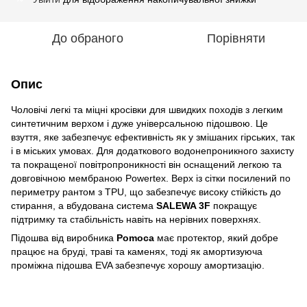
До обраного
Порівняти
Опис
Чоловічі легкі та міцні кросівки для швидких походів з легким
синтетичним верхом і дуже універсальною підошвою. Це
взуття, яке забезпечує ефективність як у змішаних гірських, так
і в міських умовах. Для додаткового водонепроникного захисту
та покращеної повітропроникності він оснащений легкою та
довговічною мембраною Powertex. Верх із сітки посилений по
периметру рантом з TPU, що забезпечує високу стійкість до
стирання, а вбудована система
SALEWA 3F
покращує
підтримку та стабільність навіть на нерівних поверхнях.
Підошва від виробника
Pomoca
має протектор, який добре
працює на бруді, траві та каменях, тоді як амортизуюча
проміжна підошва EVA забезпечує хорошу амортизацію.