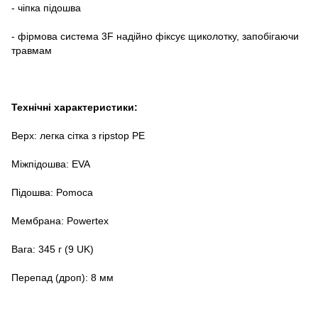
- чіпка підошва
- фірмова система 3F надійно фіксує щиколотку, запобігаючи
травмам
Технічні характеристики:
Верх: легка сітка з ripstop PE
Міжпідошва: EVA
Підошва: Pomoca
Мембрана: Powertex
Вага: 345 г (9 UK)
Перепад (дроп): 8 мм