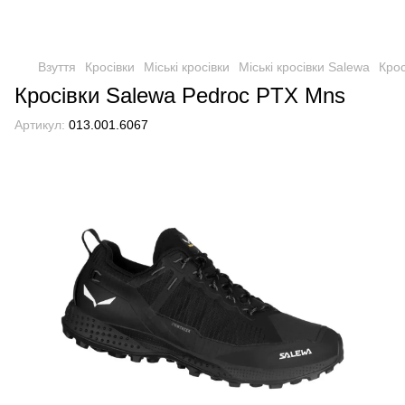
Взуття
Кросівки
Міські кросівки
Міські кросівки Salewa
Крос
Кросівки Salewa Pedroc PTX Mns
Артикул:
013.001.6067