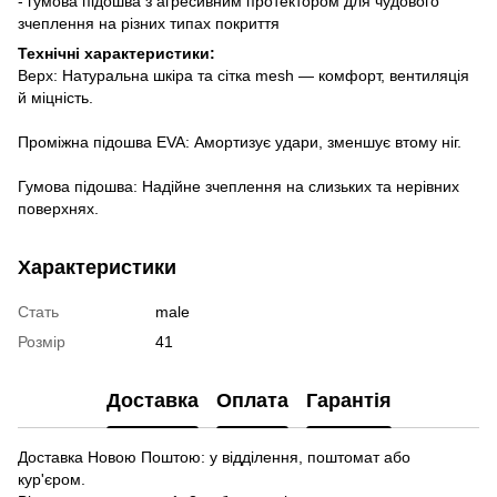
- гумова підошва з агресивним протектором для чудового
зчеплення на різних типах покриття
Технічні характеристики:
Верх:
Натуральна шкіра та сітка mesh — комфорт, вентиляція
й міцність.
Проміжна підошва EVA:
Амортизує удари, зменшує втому ніг.
Гумова підошва:
Надійне зчеплення на слизьких та нерівних
поверхнях.
Характеристики
Стать
male
Розмір
41
Доставка
Оплата
Гарантія
Доставка Новою Поштою: у відділення, поштомат або
кур'єром.