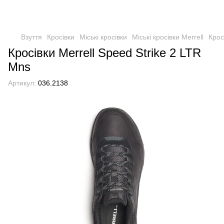
Взуття
Кросівки
Міські кросівки
Міські кросівки Merrell
Крос
Кросівки Merrell Speed Strike 2 LTR
Mns
Артикул:
036.2138