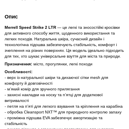
Опис
Merrell Speed Strike 2 LTR
— це легкі та зносостійкі кросівки
для активного способу життя, щоденного використання та
легких походів. Натуральна шкіра, сучасний дизайн і
технологічна підошва забезпечують стабільність, комфорт і
зчеплення на різних поверхнях. Ця модель ідеально підходить
для тих, хто шукає універсальне взуття для міста та природи.
Призначення:
місто, прогулянки, легкі походи
Особливості:
- верх із натуральної шкіри та дихаючої сітки mesh для
комфорту й довговічності
- м’який комір для зручного прилягання
- захисні накладки на носку та п’ятці для додаткової
витривалості
- петля на п’яті для легкого взування та кріплення на карабіна
- обробка Cleansport NXT™ для природного контролю запаху
- проміжна підошва EVA забезпечує амортизацію та
стабільність