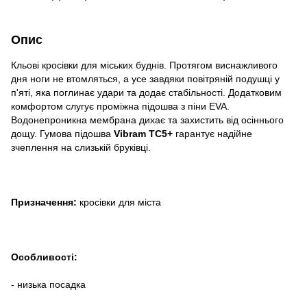
Опис
Кльові кросівки для міських буднів. Протягом виснажливого
дня ноги не втомляться, а усе завдяки повітряній подушці у
п'яті, яка поглинає удари та додає стабільності. Додатковим
комфортом слугує проміжна підошва з піни EVA.
Водонепроникна мембрана дихає та захистить від осіннього
дощу. Гумова підошва
Vibram TC5+
гарантує надійне
зчеплення на слизькій бруківці.
Призначення:
кросівки для міста
Особливості:
- низька посадка