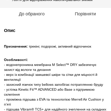
До обраного
Порівняти
Опис
Merrell Moab 3 WP
— це чоловічі трекінгові кросівки, створені для п
Призначення:
трекінг, подорожі, активний відпочинок
Особливості:
- водонепроникна мембрана M Select™ DRY забезпечує
захист від вологи та дихання
- верх із комбінації замшевої шкіри та сітки для міцності й
вентиляції
- захисний язичок типу bellows запобігає потраплянню бруду
- устілка Kinetic Fit™ ADVANCED або Base з підтримкою
склепіння
- проміжна підошва з EVA та технологією Merrell Air Cushion у
п’яті
- підошва Vibram® TC5+ для надійного зчеплення на складних