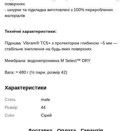
поверхнях
- шнурки та підкладка виготовлені з 100% перероблених
матеріалів
Технічні характеристики:
Підошва:
Vibram® TC5+ з протектором глибиною ~5 мм —
стабільне зчеплення на будь-яких поверхнях
Мембрана:
водонепроникна M Select™ DRY
Вага:
≈ 480 г (½ пари, розмір 42)
Характеристики
Стать
male
Розмір
44
Color
Сірий
Доставка
Оплата
Гарантія