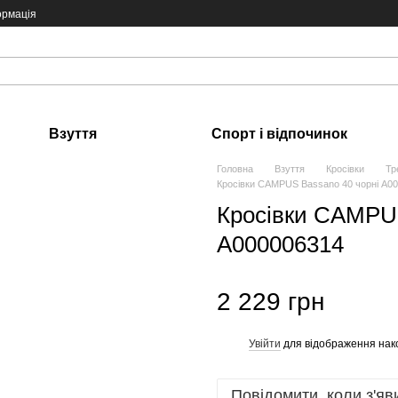
ормація
Взуття
Спорт і відпочинок
Головна
Взуття
Кросівки
Тр
Кросівки CAMPUS Bassano 40 чорні А0
Кросівки CAMPUS
А000006314
2 229 грн
Увійти
для відображення нак
%
Повідомити, коли з'яв