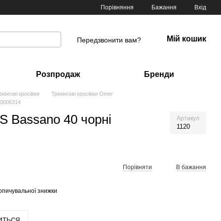
Порівняння
Бажання
Вхід
Мій кошик
Передзвонити вам?
Розпродаж
Бренди
екінгові кросівки
Трекінгові кросівки Omer
00006314
 Bassano 40 чорні
Артикул
1120
Порівняти
В бажання
опичувальної знижки
иться