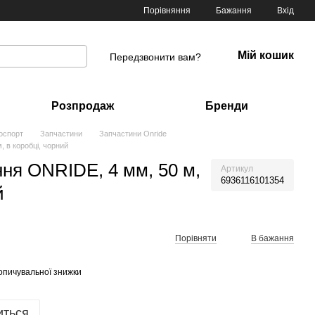
Порівняння
Бажання
Вхід
Мій кошик
Передзвонити вам?
Розпродаж
Бренди
оспорт
Запчастини
Запчастини Onride
 в коробці, чорний
ня ONRIDE, 4 мм, 50 м,
Артикул
6936116101354
й
Порівняти
В бажання
опичувальної знижки
иться