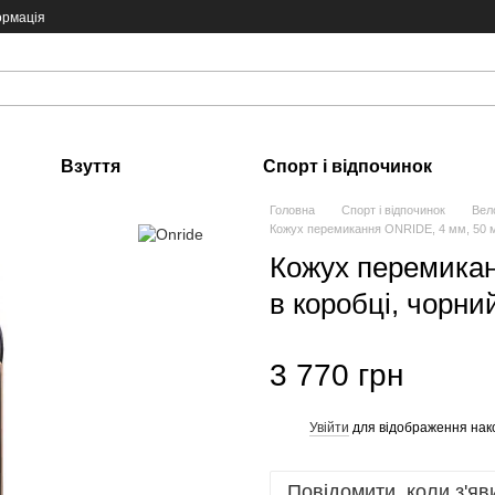
ормація
Взуття
Спорт і відпочинок
Головна
Спорт і відпочинок
Вел
Кожух перемикання ONRIDE, 4 мм, 50 м,
Кожух перемикан
в коробці, чорни
3 770 грн
Увійти
для відображення нак
%
Повідомити, коли з'яв