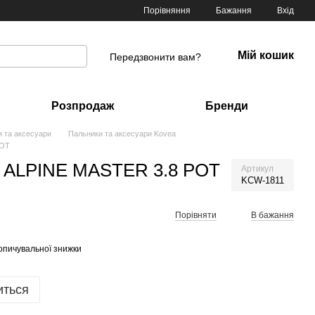
Порівняння
Бажання
Вхід
Мій кошик
Передзвонити вам?
Розпродаж
Бренди
 та аксесуари
Пальники та аксесуари Kovea
POT
 ALPINE MASTER 3.8 POT
Артикул
KCW-1811
Порівняти
В бажання
опичувальної знижки
иться