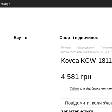
ормація
Взуття
Спорт і відпочинок
Головна
Спорядження
Пальники
Kovea KCW-1811 ALPINE MASTER 3.8 
Kovea KCW-1811
4 581 грн
Увійти
для відображення нак
%
Повідомити, коли з'яв
Характеристики