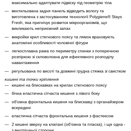
максимально адаптувати підвіску під геометрію тіла
вентильована задня панель відводить вологу та
виготовлена з застосуванням технології Polygiene® Stays
Fresh, яка пригнічує розвиток мікроорганізмів, що
викликають неприємний запах
викройки крил стегнового поясу та лямок враховують
анатомічні особливості чоловічої фігури
легкосплавна рама по периметру спинки з поперечною
розпіркою зі скловолокна для ефективного розподілу
навантаження
регульована по висоті та довжині грудна стяжка зі свистком
кишені та точки кріплення
кишені на блискавках на крилах стегнового поясу
бічна еластична сітчаста кишеня з лівого боку
об'ємна фронтальна кишеня на блискавці з органайзером
всередині
еластична сітчаста фронтальна кишеня з фастексом
2 кишені зверху на клапані (об'ємна та пласка), і ще одна -
з внутрішньої сторони