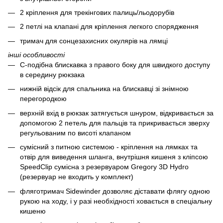
2 кріплення для трекінгових палиць/льодорубів
2 петлі на клапані для кріплення легкого спорядження
тримач для сонцезахисних окулярів на лямці
інші особливості
С-подібна блискавка з правого боку для швидкого доступу
в середину рюкзака
нижній відсік для спальника на блискавці зі знімною
перегородкою
верхній вхід в рюкзак затягується шнуром, відкривається за
допомогою 2 петель для пальців та прикривається зверху
регульованим по висоті клапаном
сумісний з питною системою - кріплення на лямках та
отвір для виведення шланга, внутрішня кишеня з кліпсою
SpeedClip сумісна з резервуаром Gregory 3D Hydro
(резервуар не входить у комплект)
фляготримач Sidewinder дозволяє діставати флягу одною
рукою на ходу, і у разі необхідності ховається в спеціальну
кишеню