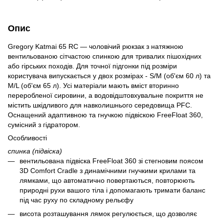
Опис
Gregory Katmai 65 RC — чоловічий рюкзак з натяжною
вентильованою сітчастою спинкою для тривалих пішохідних
або гірських походів. Для точної підгонки під розміри
користувача випускається у двох розмірах - S/M (об'єм 60 л) та
M/L (об'єм 65 л). Усі матеріали мають вміст вторинно
переробленої сировини, а водовідштовхувальне покриття не
містить шкідливого для навколишнього середовища PFC.
Оснащений адаптивною та гнучкою підвіскою FreeFloat 360,
сумісний з гідратором.
Особливості
спинка (підвіска)
вентильована підвіска FreeFloat 360 зі стегновим поясом
3D Comfort Cradle з динамічними гнучкими крилами та
лямками, що автоматично повертаються, повторюють
природні рухи вашого тіла і допомагають тримати баланс
під час руху по складному рельєфу
висота розташування лямок регулюється, що дозволяє