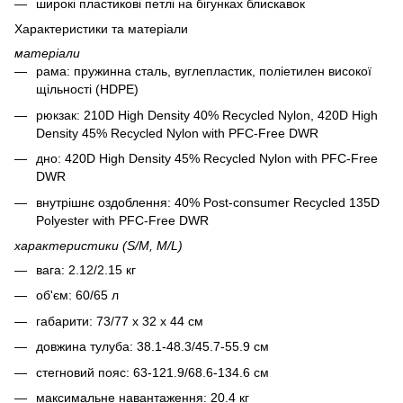
широкі пластикові петлі на бігунках блискавок
Характеристики та матеріали
матеріали
рама: пружинна сталь, вуглепластик, поліетилен високої
щільності (HDPE)
рюкзак: 210D High Density 40% Recycled Nylon, 420D High
Density 45% Recycled Nylon with PFC-Free DWR
дно: 420D High Density 45% Recycled Nylon with PFC-Free
DWR
внутрішнє оздоблення: 40% Post-consumer Recycled 135D
Polyester with PFC-Free DWR
характеристики (S/M, M/L)
вага: 2.12/2.15 кг
об'єм: 60/65 л
габарити: 73/77 x 32 x 44 см
довжина тулуба: 38.1-48.3/45.7-55.9 см
стегновий пояс: 63-121.9/68.6-134.6 см
максимальне навантаження: 20.4 кг