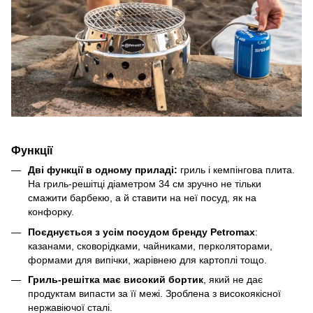
Функції
Дві функції в одному приладі:
гриль і кемпінгова плита.
На гриль-решітці діаметром 34 см зручно не тільки
смажити барбекю, а й ставити на неї посуд, як на
конфорку.
Поєднується з усім посудом бренду Petromax
:
казанами, сковорідками, чайниками, перколяторами,
формами для випічки, жарівнею для картоплі тощо.
Гриль-решітка має високий бортик
, який не дає
продуктам випасти за її межі. Зроблена з високоякісної
нержавіючої сталі.