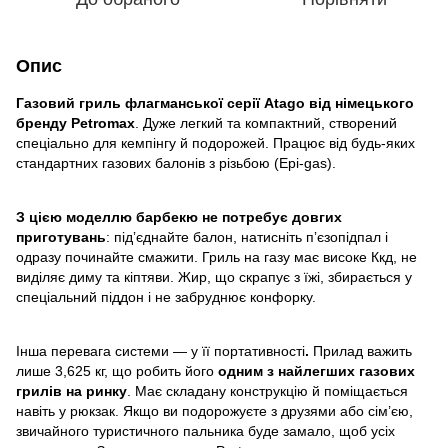
Опис
Газовий гриль флагманської серії Atago від німецького
бренду Petromax
. Дуже легкий та компактний, створений
спеціально для кемпінгу й подорожей. Працює від будь-яких
стандартних газових балонів з різьбою (Epi-gas).
З цією моделлю барбекю не потребує довгих
приготувань
: підʼєднайте балон, натисніть пʼєзопідпал і
одразу починайте смажити. Гриль на газу має високе Ккд, не
виділяє диму та кіптяви. Жир, що скрапує з їжі, збирається у
спеціальний піддон і не забруднює конфорку.
Інша перевага системи — у її портативності
.
Прилад важить
лише 3,625 кг, що робить його
одним з найлегших газових
грилів на ринку
. Має складану конструкцію й поміщається
навіть у рюкзак. Якщо ви подорожуєте з друзями або сім’єю,
звичайного туристичного пальника буде замало, щоб усіх