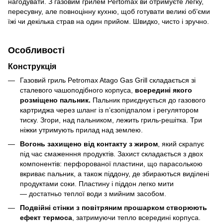
нагодувати. З газовим грилем Pertomax ви отримуєте легку,
пересувну, але повноцінну кухню, щоб готувати великі об’єми
їжі чи декілька страв на один прийом. Швидко, чисто і зручно.
Особливості
Конструкція
Газовий гриль Petromax Atago Gas Grill складається зі
сталевого чашоподібного корпуса,
всередині якого
розміщено пальник.
Пальник приєднується до газового
картриджа через шланг із пʼєзопідпалом і регулятором
тиску. Згори, над пальником, лежить гриль-решітка. Три
ніжки утримують прилад над землею.
Вогонь захищено від контакту з жиром
, який скрапує
під час смаженння продуктів. Захист складається з двох
компонентів: перфорованої пластини, що парасолькою
вкриває пальник, а також піддону, де збираються виділені
продуктами соки. Пластину і піддон легко мити
— достатньо теплої води з мийним засобом.
Подвійні стінки з повітряним прошарком створюють
ефект термоса
, затримуючи тепло всередині корпуса.