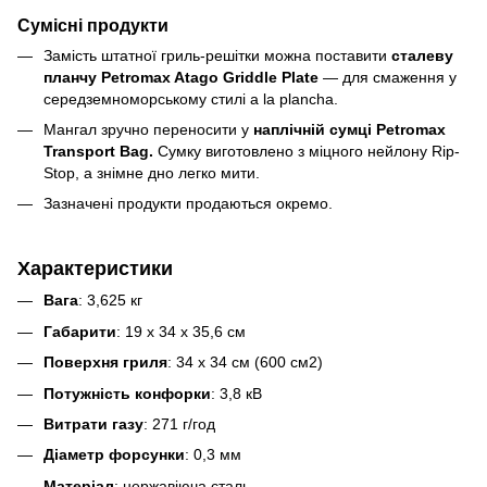
Сумісні продукти
Замість штатної гриль-решітки можна поставити
сталеву
планчу Petromax Atago Griddle Plate
— для смаження у
середземноморському стилі a la plancha.
Мангал зручно переносити у
наплічній сумці Petromax
Transport Bag.
Сумку виготовлено з міцного нейлону Rip-
Stop, а знімне дно легко мити.
Зазначені продукти продаються окремо.
Характеристики
Вага
: 3,625 кг
Габарити
: 19 x 34 x 35,6 см
Поверхня гриля
: 34 х 34 см (600 см2)
Потужність конфорки
: 3,8 кВ
Витрати газу
: 271 г/год
Діаметр форсунки
: 0,3 мм
Матеріал
: нержавіюча сталь