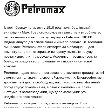
Історія бренду почалася у 1910 році, коли берлінський
винахідник Макс Грец сконструював і запустив у виробництво
гасову лампу високого тиску, відому як Petromax HK500.
Відтоді минуло дві світові війни й чимало революцій. Компанія
змінилася: Petromax стали експертами в обладнанні для
кемпінгу та гриля, створивши вичерпну колекцію посуду,
портативних плит і аксесуарів. Асортимент розширився, та
бренд не зрадив свого принципу — створення сучасної
класики.
Petromax надає нового, прогресивного звучання традиціям, які
століттями панували на європейських кухнях. Енергоефективні
дров’яні печі дають свободу від викопного палива. Чавунний
посуд слугує поколіннями, а отже є екологічним. Кожен
інструмент багатозадачний, що допомагає уникнути
надмірного споживання.
Petromax розповідає про гедонізм по-німецьки. Коли
задоволення приносять не лише природа і смачна їжа, а й