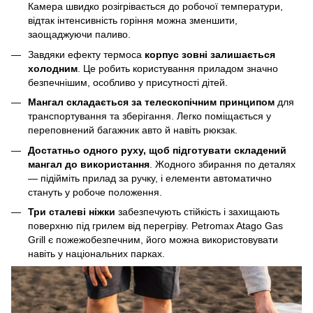
Камера швидко розігрівається до робочої температури,
відтак інтенсивність горіння можна зменшити,
заощаджуючи паливо.
Завдяки ефекту термоса
корпус зовні залишається
холодним
. Це робить користування приладом значно
безпечнішим, особливо у присутності дітей.
Мангал складається за телескопічним принципом
для
транспортування та зберігання. Легко поміщається у
переповнений багажник авто й навіть рюкзак.
Достатньо одного руху, щоб підготувати складений
мангал до використання
. Жодного збирання по деталях
— підійміть прилад за ручку, і елементи автоматично
стануть у робоче положення.
Три сталеві ніжки
забезпечують стійкість і захищають
поверхню під грилем від перегріву. Petromax Atago Gas
Grill є пожежобезпечним, його можна використовувати
навіть у національних парках.