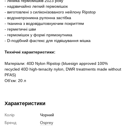
- лінійка гермомішків 2023 року
- надзвичайно легкий гермомішок
- виготовлені з силіконізованого нейлону Ripstop
- водонепроникна рулонна застібка
- тканина з водовідштовхуючим покриттям
- герметичні шви
- гермомішок у формі прямокутника
- D-подібний фастекс для підвішування мішка
Технічні характеристики:
Матеріали: 40D Nylon Ripstop (bluesign approved 100%
recycled 40D high-tenacity nylon, DWR treatments made without
PFAS)
Об’єм: 20 л
Характеристики
Колір
Чорний
Бренд
Osprey