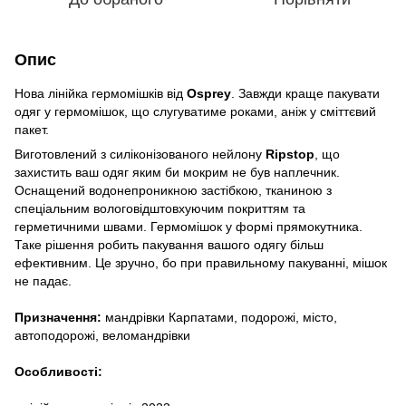
Опис
Нова лінійка гермомішків від
Osprey
. Завжди краще пакувати
одяг у гермомішок, що слугуватиме роками, аніж у сміттєвий
пакет.
Виготовлений з силіконізованого нейлону
Ripstop
, що
захистить ваш одяг яким би мокрим не був наплечник.
Оснащений водонепроникною застібкою, тканиною з
спеціальним вологовідштовхуючим покриттям та
герметичними швами. Гермомішок у формі прямокутника.
Таке рішення робить пакування вашого одягу більш
ефективним. Це зручно, бо при правильному пакуванні, мішок
не падає.
Призначення:
мандрівки Карпатами, подорожі, місто,
автоподорожі, веломандрівки
Особливості: