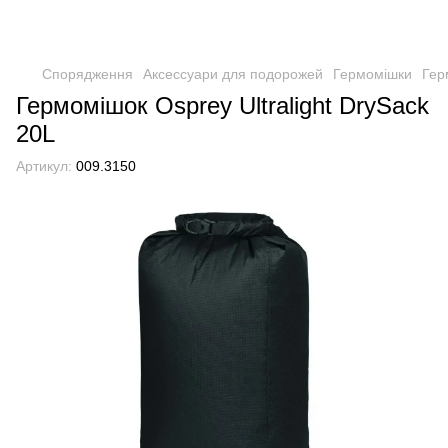
Спорядження
Аксессуари для подорожей
Гермомішки
Гер
Гермомішок Osprey Ultralight DrySack
20L
Артикул:
009.3150