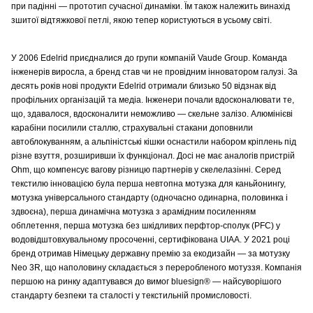
при падінні — прототип сучасної динаміки. Їм також належить винахід
зшитої відтяжкової петлі, якою тепер користуються в усьому світі.
У 2006 Edelrid приєдналися до групи компаній Vaude Group. Команда
інженерів виросла, а бренд став чи не провідним інноватором галузі. За
десять років нові продукти Edelrid отримали близько 50 відзнак від
профільних організацій та медіа. Інженери почали вдосконалювати те,
що, здавалося, вдосконалити неможливо — скельне залізо. Алюмінієві
карабіни посилили сталлю, страхувальні стакани доповнили
автоблокуванням, а альпіністські кішки оснастили набором кріплень під
різне взуття, розширивши їх функціонал. Досі не має аналогів пристрій
Ohm, що компенсує вагову різницю партнерів у скелелазінні. Серед
текстилю інновацією була перша невтопна мотузка для каньйонингу,
мотузка універсального стандарту (одночасно одинарна, половинка і
здвоєна), перша динамічна мотузка з арамідним посиленням
обплетення, перша мотузка без шкідливих перфтор-сполук (PFC) у
водовідштовхувальному просоченні, сертифікована UIAA. У 2021 році
бренд отримав Німецьку державну премію за екодизайн — за мотузку
Neo 3R, що наполовину складається з переробленого мотуззя. Компанія
першою на ринку адаптувався до вимог bluesign® — найсуворішого
стандарту безпеки та сталості у текстильній промисловості.