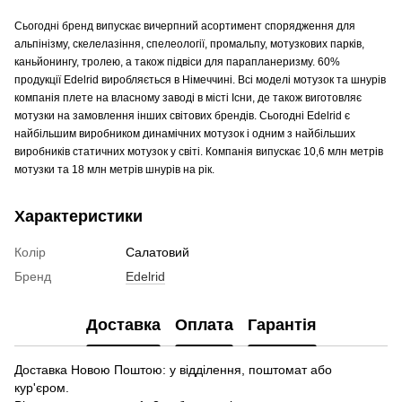
Сьогодні бренд випускає вичерпний асортимент спорядження для
альпінізму, скелелазіння, спелеології, промальпу, мотузкових парків,
каньйонингу, тролею, а також підвіси для парапланеризму. 60%
продукції Edelrid виробляється в Німеччині. Всі моделі мотузок та шнурів
компанія плете на власному заводі в місті Існи, де також виготовляє
мотузки на замовлення інших світових брендів. Сьогодні Edelrid є
найбільшим виробником динамічних мотузок і одним з найбільших
виробників статичних мотузок у світі. Компанія випускає 10,6 млн метрів
мотузки та 18 млн метрів шнурів на рік.
Характеристики
Колір
Салатовий
Бренд
Edelrid
Доставка
Оплата
Гарантія
Доставка Новою Поштою: у відділення, поштомат або
кур'єром.