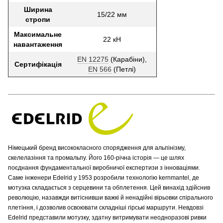
Ширина
15/22 мм
стропи
Максимальне
22 кН
навантаження
EN 12275
(Карабіни),
Сертифікація
EN 566
(Петлі)
Німецький бренд висококласного спорядження для альпінізму,
скелелазіння та промальпу. Його 160-річна історія — це шлях
поєднання фундаментальної виробничої експертизи з інноваціями.
Саме інженери Edelrid у 1953 розробили технологію kernmantel, де
мотузка складається з серцевини та обплетення. Цей винахід здійснив
революцію, назавжди витіснивши важкі й ненадійні вірьовки спірального
плетіння, і дозволив освоювати складніші гірські маршрути. Невдовзі
Edelrid представили мотузку, здатну витримувати неодноразові ривки