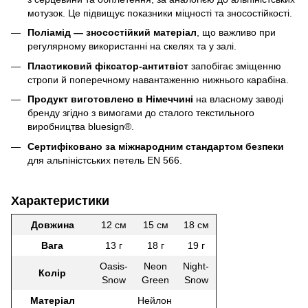
мотузок. Це підвищує показники міцності та зносостійкості.
Поліамід — зносостійкий матеріал
, що важливо при
регулярному використанні на скелях та у залі.
Пластиковий фіксатор-антитвіст
запобігає зміщенню
стропи й поперечному навантаженню нижнього карабіна.
Продукт виготовлено в Німеччині
на власному заводі
бренду згідно з вимогами до сталого текстильного
виробництва bluesign®.
Сертифіковано за міжнародним стандартом безпеки
для альпіністських петель EN 566.
Характеристики
Довжина
12 см
15 см
18 см
Вага
13 г
18 г
19 г
Oasis-
Neon
Night-
Колір
Snow
Green
Snow
Матеріал
Нейлон