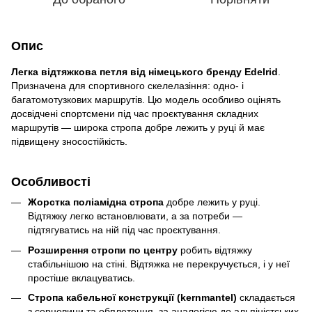
Опис
Легка відтяжкова петля від німецького бренду Edelrid
.
Призначена для спортивного скелелазіння: одно- і
багатомотузкових маршрутів. Цю модель особливо оцінять
досвідчені спортсмени під час проєктування складних
маршрутів — широка стропа добре лежить у руці й має
підвищену зносостійкість.
Особливості
Жорстка поліамідна стропа
добре лежить у руці.
Відтяжку легко встановлювати, а за потреби —
підтягуватись на ній під час проєктування.
Розширення стропи по центру
робить відтяжку
стабільнішою на стіні. Відтяжка не перекручується, і у неї
простіше вклацуватись.
Стропа кабельної конструкції (kernmantel)
складається
з серцевини та обплетення, за аналогією до альпіністських