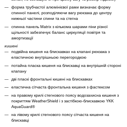
форма трубчастої алюмінієвої рами визначає форму
спинної панелі, розподіляючи вагу рюкзака до центру
нижньої частини спини та на стегна
спинна панель Matrix з кількома шарами піни різної
щільності забезпечує баланс циркуляції повітря та
амортизації
кишені
подвійна кишеня на блискавках на клапані рюкзака з
еластичною внутрішньою перегородкою
потайна пласка кишеня на блискавці на внутрішній стороні
клапану
дві пласкі фронтальні кишені на блискавках
еластична сітчаста фронтальна кишеня з фастексом
на правому крилі стегнового поясу водозахисна кишеня з
покриттям WeatherShield і з застібкою-блискавкою YKK
AquaGuard®
на лівому крилі стегнового поясу сітчаста кишеня на
блискавці