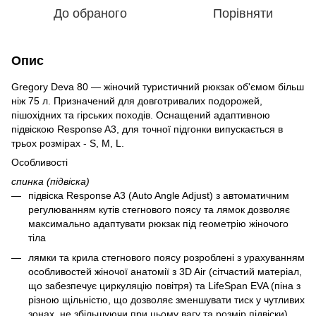
До обраного
Порівняти
Опис
Gregory Deva 80 — жіночий туристичний рюкзак об'ємом більш
ніж 75 л. Призначений для довготривалих подорожей,
пішохідних та гірських походів. Оснащений адаптивною
підвіскою Response A3, для точної підгонки випускається в
трьох розмірах - S, M, L.
Особливості
спинка (підвіска)
підвіска Response A3 (Auto Angle Adjust) з автоматичним
регулюванням кутів стегнового поясу та лямок дозволяє
максимально адаптувати рюкзак під геометрію жіночого
тіла
лямки та крила стегнового поясу розроблені з урахуванням
особливостей жіночої анатомії з 3D Air (сітчастий матеріал,
що забезпечує циркуляцію повітря) та LifeSpan EVA (піна з
різною щільністю, що дозволяє зменшувати тиск у чутливих
зонах, не збільшуючи при цьому вагу та розмір підвіски)