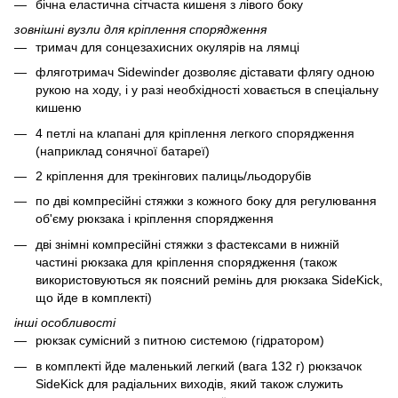
бічна еластична сітчаста кишеня з лівого боку
зовнішні вузли для кріплення спорядження
тримач для сонцезахисних окулярів на лямці
фляготримач Sidewinder дозволяє діставати флягу одною
рукою на ходу, і у разі необхідності ховається в спеціальну
кишеню
4 петлі на клапані для кріплення легкого спорядження
(наприклад сонячної батареї)
2 кріплення для трекінгових палиць/льодорубів
по дві компресійні стяжки з кожного боку для регулювання
об'єму рюкзака і кріплення спорядження
дві знімні компресійні стяжки з фастексами в нижній
частині рюкзака для кріплення спорядження (також
використовуються як поясний ремінь для рюкзака SideKick,
що йде в комплекті)
інші особливості
рюкзак сумісний з питною системою (гідратором)
в комплекті йде маленький легкий (вага 132 г) рюкзачок
SideKick для радіальних виходів, який також служить