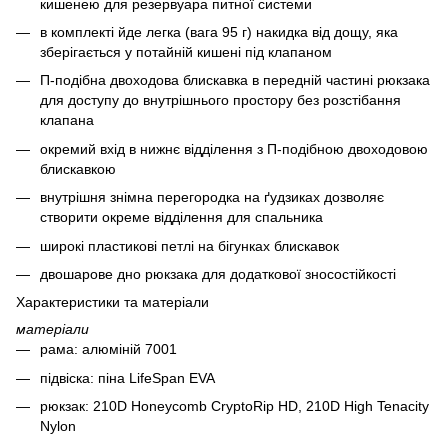
кишенею для резервуара питної системи
в комплекті йде легка (вага 95 г) накидка від дощу, яка
зберігається у потайній кишені під клапаном
П-подібна двоходова блискавка в передній частині рюкзака
для доступу до внутрішнього простору без розстібання
клапана
окремий вхід в нижнє відділення з П-подібною двоходовою
блискавкою
внутрішня знімна перегородка на ґудзиках дозволяє
створити окреме відділення для спальника
широкі пластикові петлі на бігунках блискавок
двошарове дно рюкзака для додаткової зносостійкості
Характеристики та матеріали
матеріали
рама: алюміній 7001
підвіска: піна LifeSpan EVA
рюкзак: 210D Honeycomb CryptoRip HD, 210D High Tenacity
Nylon