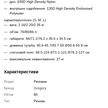
дно: 630D High Density Nylon
внутрішнє оздоблення: 135D High Density Embossed
Polyester
характеристики (S, M, L)
вага: 2.16/2.20/2.35 кг
об'єм: 76/80/84 л
габарити: 66/71.1/76.2 х 35.6 х 34.5 см
довжина тулуба: 40.6-45.7/45.7-50.8/50.8-55.9 см
стегновий пояс: 68.5-119.4/71.1-121.9/76.2-127 см
максимальне навантаження: 27 кг
Характеристики
Розділ
Рюкзаки
Бренд
Gregory
Об'єм
80
Тип
Рюкзак