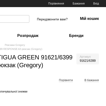
Порівняння
Бажання
Вхід
Мій кошик
Передзвонити вам?
Розпродаж
Бренди
Рюкзаки Gregory
9 RESPONSE A3 рюкзак (Gregory)
IGUA GREEN 91621/6399
Артикул
91621/6399
кзак (Gregory)
Порівняти
В бажання
опичувальної знижки