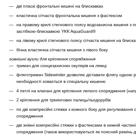
дві пласкі фронтальні кишені на блискавках
еластична сітчаста фронтальна кишеня з фастексом
на правому крилі стегнового поясу водозахисна кишеня з по
застібкою-блискавкою YKK AquaGuard®
на лівому крилі стегнового поясу сітчаста кишеня на блиска
бічна еластична сітчаста кишеня з лівого боку
зовнішні вузли для кріплення спорядження
тримач для сонцезахисних окулярів на лямці
фляготримач Sidewinder дозволяє діставати флягу одною рук
необхідності ховається в спеціальну кишеню
4 петлі на клапані для кріплення легкого спорядження (нап
2 кріплення для трекінгових палиць/льодорубів
по дві компресійні стяжки з кожного боку для регулювання 
спорядження
дві знімні компресійні стяжки з фастексами в нижній частин
спорядження (також використовуються як поясний ремінь д