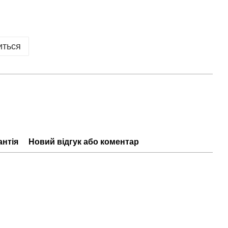
иться
антія
Новий відгук або коментар