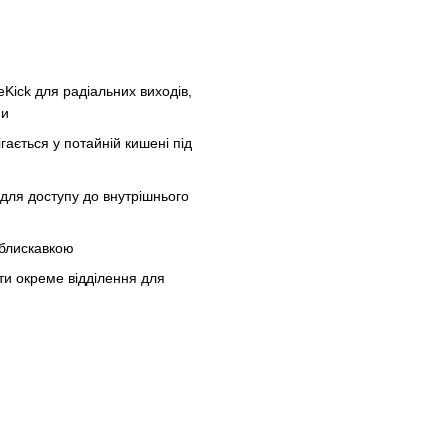
eKick для радіальних виходів,
ми
ігається у потайній кишені під
 для доступу до внутрішнього
 блискавкою
ти окреме відділення для