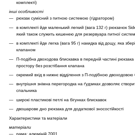
комплекті)
інші особливості
рюкзак сумісний з питною системою (гідратором)
в комплекті йде маленький легкий (вага 132 г) рюкзачок Sid
який також служить кишенею для резервуара питної систе
в комплекті йде легка (вага 95 г) накидка від дощу, яка збер
клапаном
П-подібна двоходова блискавка в передній частині рюкзака
простору без розстібання клапана
окремий вхід в нижнє відділення з П-подібною двоходовою
внутрішня знімна перегородка на ґудзиках дозволяє створи
спальника
широкі пластикові петлі на бігунках блискавок
двошарове дно рюкзака для додаткової зносостійкості
Характеристики та матеріали
матеріали
рама: алюміній 7001