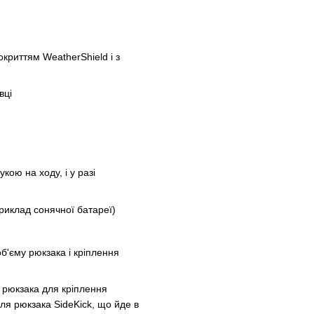
криттям WeatherShield і з
вці
ою на ходу, і у разі
риклад сонячної батареї)
об'єму рюкзака і кріплення
і рюкзака для кріплення
ля рюкзака SideKick, що йде в