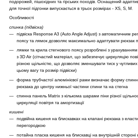
подорожей, пішохідних та гірських походів. Оснащений адапти
для точної підгонки випускається в трьох розмірах - XS, S, M.
Особливості
спинка (підвіска)
підвіска Response A3 (Auto Angle Adjust) з автоматичним ре
поясу та лямок дозволяє максимально адаптувати рюкзак пі
лямки та крила стегнового поясу розроблені з урахуванням
з 3D Air (сітчастий матеріал, що забезпечує циркуляцію пові
різною щільністю, що дозволяє зменшувати тиск у чутливих
цьому вагу та розмір підвіски)
форма трубчастої алюмінієвої рами визначає форму спинно
рюкзака до центру нижньої частини спини та на стегна
спинна панель Matrix з кількома шарами піни різної щільно
циркуляції повітря та амортизації
кишені
подвійна кишеня на блискавках на клапані рюкзака з елас
перегородкою
потайна пласка кишеня на блискавці на внутрішній стороні