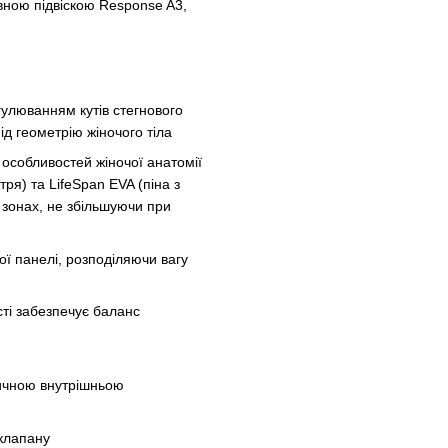
вною підвіскою Response A3,
гулюванням кутів стегнового
д геометрію жіночого тіла
 особливостей жіночої анатомії
тря) та LifeSpan EVA (піна з
 зонах, не збільшуючи при
ї панелі, розподіляючи вагу
сті забезпечує баланс
тичною внутрішньою
 клапану