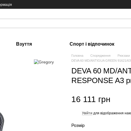
ормація
Взуття
Спорт і відпочинок
Головна
Спорядження
Рюкзаки
DEVA 60 MD/ANTIGUA GREEN 91621/639
DEVA 60 MD/ANT
RESPONSE A3 рю
16 111 грн
Увійти
для відображення нак
%
Розмір