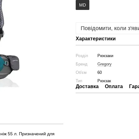
MD
Повідомити, коли з'яв
Характеристики
Розділ
Рюкзаки
Бренд
Gregory
Об'єм
60
Тип
Рюкзак
Доставка
Оплата
Гар
ніж 55 л. Призначений для