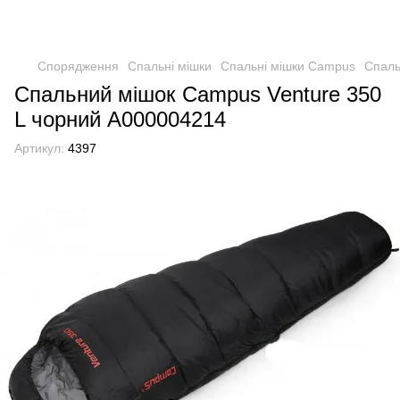
Спорядження
Спальні мішки
Спальні мішки Campus
Cпаль
Cпальний мішок Campus Venture 350
L чорний А000004214
Артикул:
4397