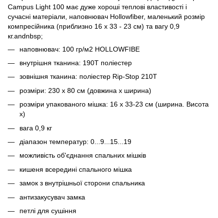
Campus Light 100 має дуже хороші теплові властивості і
сучасні матеріали, наповнювач Hollowfiber, маленький розмір
компресійника (приблизно 16 х 33 - 23 см) та вагу 0,9
кг.andnbsp;
наповнювач: 100 гр/м2 HOLLOWFIBE
внутрішня тканина: 190T поліестер
зовнішня тканина: поліестер Rip-Stop 210T
розміри: 230 х 80 см (довжина х ширина)
розміри упакованого мішка: 16 х 33-23 см (ширина. Висота
х)
вага 0,9 кг
діапазон температур: 0...9...15...19
можливість об'єднання спальних мішків
кишеня всередині спального мішка
замок з внутрішньої сторони спальника
антизакусувач замка
петлі для сушіння