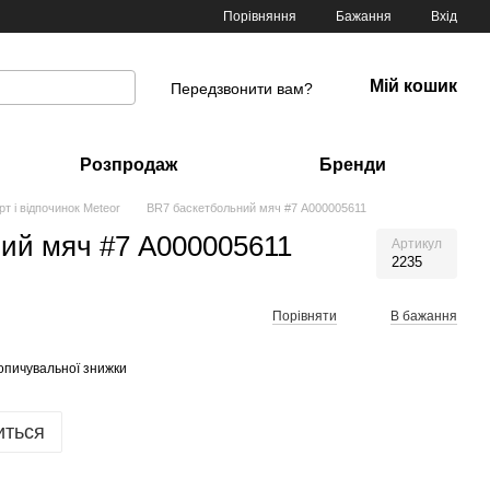
Порівняння
Бажання
Вхід
Мій кошик
Передзвонити вам?
Розпродаж
Бренди
т і відпочинок Meteor
BR7 баскетбольний мяч #7 А000005611
ий мяч #7 А000005611
Артикул
2235
Порівняти
В бажання
опичувальної знижки
иться