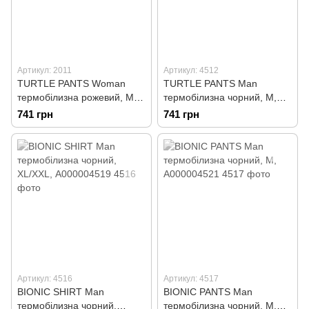
Артикул: 2011
Артикул: 4512
TURTLE PANTS Woman
TURTLE PANTS Man
термобілизна рожевий, M,
термобілизна чорний, M,
А000005170
А000004488
741 грн
741 грн
Артикул: 4516
Артикул: 4517
BIONIC SHIRT Man
BIONIC PANTS Man
термобілизна чорний,
термобілизна чорний, M,