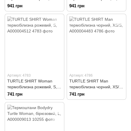
XL/XXL, А000004519
А000004521
941 грн
941 грн
Артикул: 4783
Артикул: 4786
TURTLE SHIRT Woman
TURTLE SHIRT Man
термобілизна рожевий, S,
термобілизна чорний, XS/S,
А000004512
А000004483
741 грн
741 грн