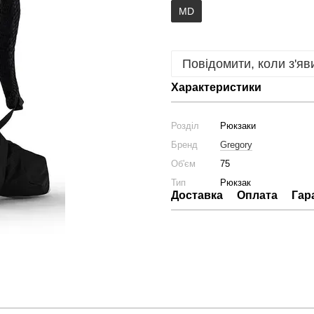
MD
Повідомити, коли з'яв
Характеристики
Розділ
Рюкзаки
Бренд
Gregory
Об'єм
75
Тип
Рюкзак
Доставка
Оплата
Гар