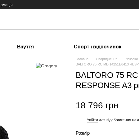
ормація
Взуття
Спорт і відпочинок
Головна
Спорядження
Рюкзаки
BALTORO 75 RC MD 142511/0413 RESPO
BALTORO 75 RC 
RESPONSE A3 рю
18 796 грн
Увійти
для відображення нак
%
Розмір