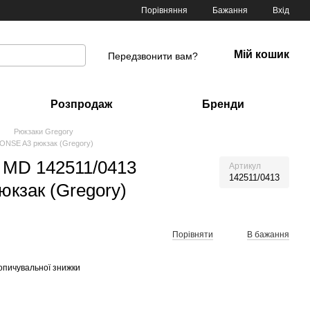
Порівняння
Бажання
Вхід
Мій кошик
Передзвонити вам?
Розпродаж
Бренди
Рюкзаки Gregory
NSE A3 рюкзак (Gregory)
MD 142511/0413
Артикул
142511/0413
кзак (Gregory)
Порівняти
В бажання
опичувальної знижки