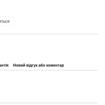
иться
антія
Новий відгук або коментар