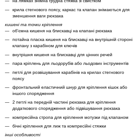
на лямках знімна грудна стяжка зі свистком
крила стегнового поясу, каркас та клапан знімаються для
зменшення ваги рюкзака
кишені та точки кріплення
об'ємна кишеня на блискавці на клапані рюкзака
потайна пласка кишеня на блискавці на внутрішній стороні
клапану з карабіном для ключів
внутрішня кишеня на блискавці для цінних речей
пара кріплень для льодорубів або льодових інструментів
петлі для розвішування карабінів на крилах стегнового
поясу
фронтальний еластичний шнур для кріплення кішок або
іншого спорядження
2 петлі на передній частині рюкзака для кріплення
додаткового спорядження або підвішування рюкзака
компресійна стропа для кріплення мотузки під клапаном
бічні кріплення для лиж та компресійні стяжки
інші особливості