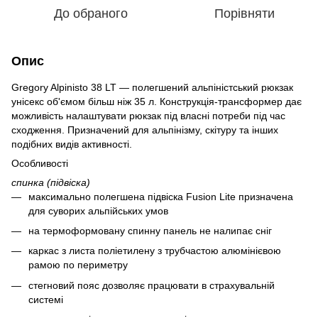
До обраного
Порівняти
Опис
Gregory Alpinisto 38 LT — полегшений альпіністський рюкзак
унісекс об'ємом більш ніж 35 л. Конструкція-трансформер дає
можливість налаштувати рюкзак під власні потреби під час
сходження. Призначений для альпінізму, скітуру та інших
подібних видів активності.
Особливості
спинка (підвіска)
максимально полегшена підвіска Fusion Lite призначена
для суворих альпійських умов
на термоформовану спинну панель не налипає сніг
каркас з листа поліетилену з трубчастою алюмінієвою
рамою по периметру
стегновий пояс дозволяє працювати в страхувальній
системі