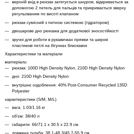
верхній вхід в рюкзак затягується шнуром, відкривається за
допомогою 2 петель для пальців та прикривається зверху
регульованим по висоті клапаном
рюкзак сумісний з питною системою (гідратором)
двошарове дно рюкзака для додаткової зносостійкості
зручні для роботи в рукавичках пряжки та широкі
пластикові петлі на бігунках блискавок
Характеристики та матеріали
матеріали
рюкзак: 100D High Density Nylon, 210D High Density Nylon
дно: 210D High Density Nylon
внутрішнє оздоблення: 40% Post-Consumer Recycled 135D
Polyester
характеристики (S/M, M/L)
вага: 1.03/1.16 кг
об'єм: 38/40 л
габарити: 66/71.1 x 30.5 x 22.9 см
довжина тулуба: 38.1-48.3/45.7-55.9 см