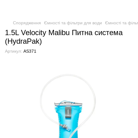
Спорядження
Ємності та фільтри для води
Ємності та філь
1.5L Velocity Malibu Питна система
(HydraPak)
Артикул:
AS371