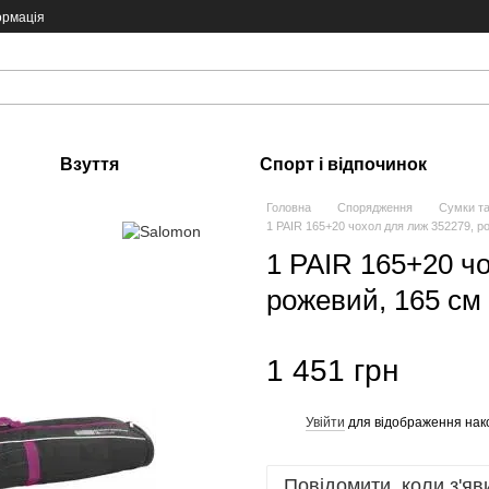
ормація
Взуття
Спорт і відпочинок
Головна
Спорядження
Сумки та
1 PAIR 165+20 чохол для лиж 352279, р
1 PAIR 165+20 ч
рожевий, 165 см
1 451 грн
Увійти
для відображення нак
%
Повідомити, коли з'яв