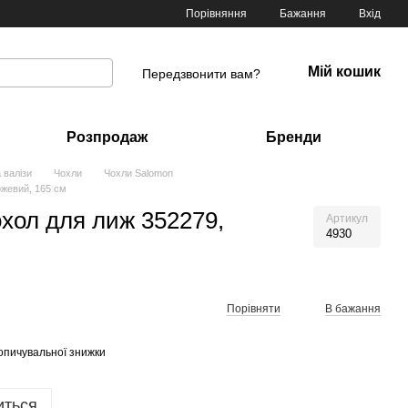
Порівняння
Бажання
Вхід
Мій кошик
Передзвонити вам?
Розпродаж
Бренди
 валізи
Чохли
Чохли Salomon
ожевий, 165 см
охол для лиж 352279,
Артикул
4930
Порівняти
В бажання
опичувальної знижки
иться