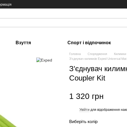
ормація
Взуття
Спорт і відпочинок
Головна
Спорядження
Килимки
З'єднувач килимків Exped Universal Mat 
З'єднувач килимк
Coupler Kit
1 320 грн
Увійти
для відображення нак
%
Виберіть колір