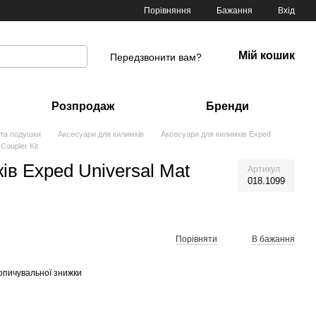
Порівняння
Бажання
Вхід
Мій кошик
Передзвонити вам?
Розпродаж
Бренди
 та подушки
Аксесуари для килимків
Аксесуари для килимків Exped
Coupler Kit
ів Exped Universal Mat
Артикул
018.1099
Порівняти
В бажання
опичувальної знижки