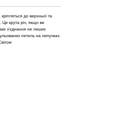
 кріпляться до верхньої та
 Це крута річ, якщо ви
аке з’єднання не лишиє
гульованих петель на липучках.
Світом