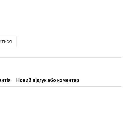
иться
антія
Новий відгук або коментар