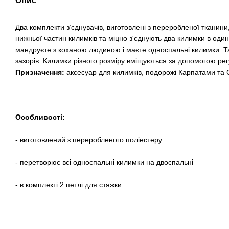
Опис
Два комплекти з’єднувачів, виготовлені з переробленої тканини,
нижньої частин килимків та міцно з'єднують два килимки в один.
мандруєте з коханою людиною і маєте односпальні килимки. Т
зазорів. Килимки різного розміру вміщуються за допомогою ре
Призначення:
аксесуар для килимків, подорожі Карпатами та 
Особливості:
- виготовлений з переробленого поліестеру
- перетворює всі односпальні килимки на двоспальні
- в комплекті 2 петлі для стяжки