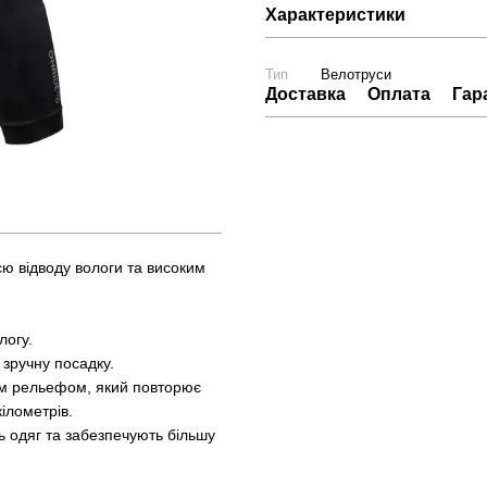
Характеристики
Тип
Велотруси
Доставка
Оплата
Гар
єю відводу вологи та високим
логу.
 зручну посадку.
им рельефом, який повторює
ілометрів.
ь одяг та забезпечують більшу