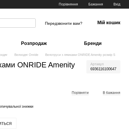
Порівняння
Бажання
Вхід
Мій кошик
Передзвонити вам?
Розпродаж
Бренди
оодяг
Велоодяг Onride
Велотруси з лямками ONRIDE Amenity розмір S
мками ONRIDE Amenity
Артикул
6936116100647
Порівняти
В бажання
опичувальної знижки
иться