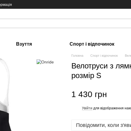
ормація
Взуття
Спорт і відпочинок
Головна
Спорт і відпочинок
Вел
Велотруси з ля
розмір S
1 430 грн
Увійти
для відображення нак
%
Повідомити, коли з'яв