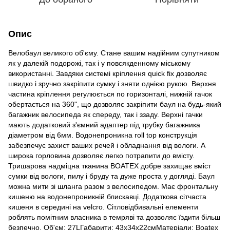
Опис
Велобаул великого об'єму. Стане вашим надійним супутником
як у далекій подорожі, так і у повсякденному міському
використанні. Завдяки системі кріплення quick fix дозволяє
швидко і зручно закріпити сумку і зняти однією рукою. Верхня
частина кріплення регулюється по горизонталі, нижній гачок
обертається на 360", що дозволяє закріпити баул на будь-який
багажник велосипеда як спереду, так і ззаду. Верхні гачки
мають додатковий з'ємний адаптер під трубку багажника
діаметром від 6мм. Водонепроникна roll top конструкція
забезпечує захист ваших речей і обладнання від вологи. А
широка горловина дозволяє легко потрапити до вмісту.
Тришарова надміцна тканина BOATEX добре захищає вміст
сумки від вологи, пилу і бруду та дуже проста у догляді. Баул
можна мити зі шланга разом з велосипедом. Має фронтальну
кишеню на водонепроникній блискавці. Додаткова сітчаста
кишеня в середині на velcro. Сітловідбивальні елементи
роблять помітним власника в темряві та дозволяє їздити більш
безпечно. Об'єм: 27LГабарити: 43х34х22смМатеріали: Boatex