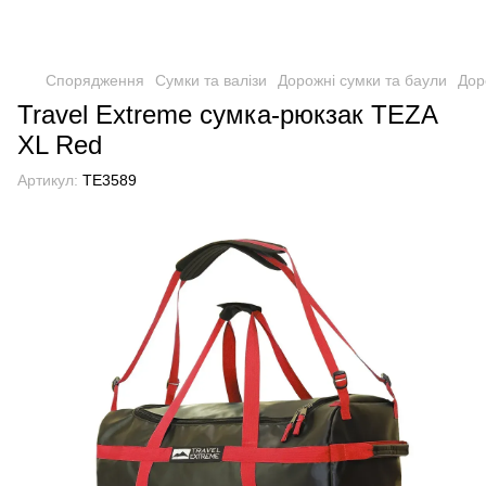
Спорядження
Сумки та валізи
Дорожні сумки та баули
Дор
Travel Extreme сумка-рюкзак TEZA
XL Red
Артикул:
TE3589