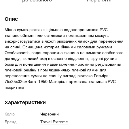
Опис
Міцна сумка-рюкзак з щільною водонепроникною PVC
тканиноюЗнімні плечові лямки з пом'якшенням можуть
використовуватися в якості рюкзачних лямок для перенесення
на спині. Оснащена чотирма бічними силовими ручками
Особливості:- водонепроникна тканина не вимагає особливого
догляду;- великий вхід в основне відділення;- зручні ручки з
боків для полегшення навантаження;- зйомний регульований
плечовий ремінь з пом'якшенням;- плечові лямки для
перенесення сумки на спині у вигляді рюкзака Розміри:
75х25х32смВага: 1950гМатеріал: армована тканина з PVC
покриттям
Характеристики
Колір
Червоний
Бренд
Travel Extreme