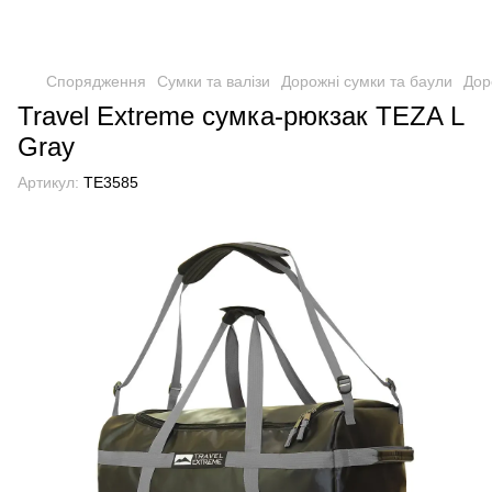
Спорядження
Сумки та валізи
Дорожні сумки та баули
Дор
Travel Extreme сумка-рюкзак TEZA L
Gray
Артикул:
TE3585