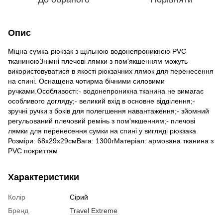
Опис
Міцна сумка-рюкзак з щільною водонепроникною PVC
тканиноюЗнімні плечові лямки з пом'якшенням можуть
використовуватися в якості рюкзачних лямок для перенесення
на спині. Оснащена чотирма бічними силовими
ручками.Особливості:- водонепроникна тканина не вимагає
особливого догляду;- великий вхід в основне відділення;-
зручні ручки з боків для полегшення навантаження;- зйомний
регульований плечовий ремінь з пом'якшенням;- плечові
лямки для перенесення сумки на спині у вигляді рюкзака
Розміри: 68х29х29смВага: 1300гМатеріал: армована тканина з
PVC покриттям
Характеристики
Колір
Сірий
Бренд
Travel Extreme