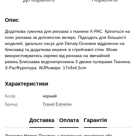
Опис
Додаткова сумочка для рюкзака з тканини X-PAC. Кріпиться на
пояс рюкзака за допомогою велкро. Підходить для більшості
моделей, ідеально пасує для Denaly.Основне відділення на
блискавці та додаткова кишеня зі стрейчевої сітки. Може
використовуватись окремо від рюкзака на звичайний
ремінь.Блискавка водонепроникна 3 двома пулерами Тканина:
X-PacФурнітура: WJРозміри: 17x9x4,5cm
Характеристики
Колір
чорний
Бренд
Travel Extreme
Доставка
Оплата
Гарантія
Доставка Новою Поштою: у відділення, поштомат або