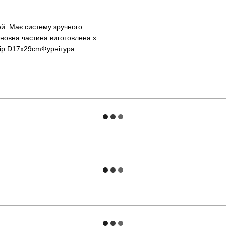
ей. Має систему зручного
сновна частина виготовлена з
змір:D17x29cmФурнітура: