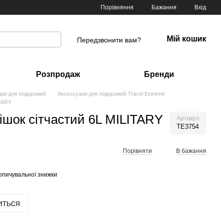
Порівняння
Бажання
Вхід
Мій кошик
Передзвонити вам?
Розпродаж
Бренди
ари для подорожей
Аксессуари для подорожей Travel Extreme
ITARY
ішок сітчастий 6L MILITARY
Артикул
TE3754
Порівняти
В бажання
опичувальної знижки
иться