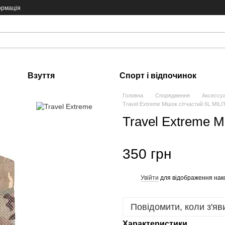
ормація
Взуття
Спорт і відпочинок
Головна
Спорядження
Аксессу
Travel Extreme Мішок сітчастий 6L MIL
Travel Extreme М
350 грн
Увійти
для відображення нак
%
Повідомити, коли з'яв
Характеристики