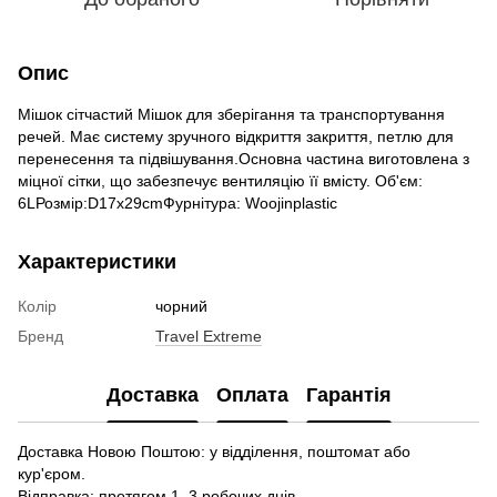
Опис
Мішок сітчастий Мішок для зберігання та транспортування
речей. Має систему зручного відкриття закриття, петлю для
перенесення та підвішування.Основна частина виготовлена з
міцної сітки, що забезпечує вентиляцію її вмісту. Об'єм:
6LРозмір:D17x29cmФурнітура: Woojinplastic
Характеристики
Колір
чорний
Бренд
Travel Extreme
Доставка
Оплата
Гарантія
Доставка Новою Поштою: у відділення, поштомат або
кур'єром.
Відправка: протягом 1–3 робочих днів.