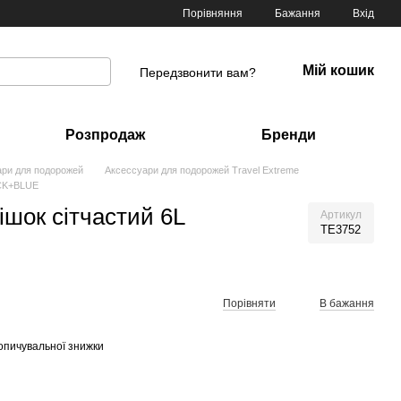
Порівняння
Бажання
Вхід
Мій кошик
Передзвонити вам?
Розпродаж
Бренди
ари для подорожей
Аксессуари для подорожей Travel Extreme
ACK+BLUE
ішок сітчастий 6L
Артикул
TE3752
Порівняти
В бажання
опичувальної знижки