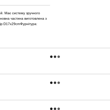
ей. Має систему зручного
сновна частина виготовлена з
змір:D17x29cmФурнітура: