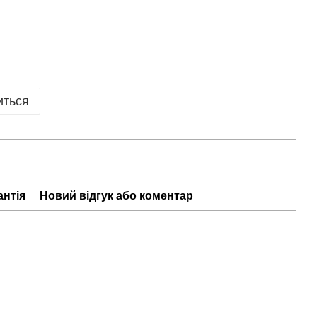
иться
антія
Новий відгук або коментар