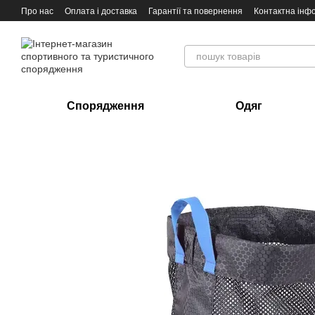
Перейти до основного контенту
Про нас
Оплата і доставка
Гарантії та повернення
Контактна інф
Спорядження
Одяг