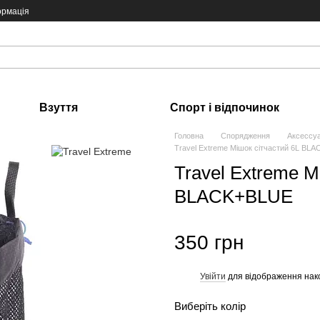
ормація
Взуття
Спорт і відпочинок
Головна
Спорядження
Аксессу
Travel Extreme Мішок сітчастий 6L BL
Travel Extreme М
BLACK+BLUE
350 грн
Увійти
для відображення нак
%
Виберіть колір