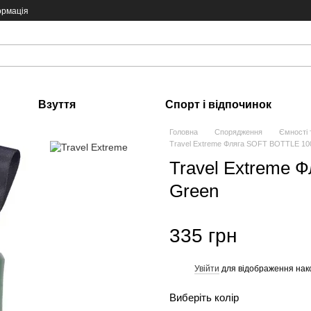
ормація
Взуття
Спорт і відпочинок
Головна
Спорядження
Ємності 
Travel Extreme Фляга SOFT BOTTLE 10
Travel Extreme 
Green
335 грн
Увійти
для відображення нак
%
Виберіть колір