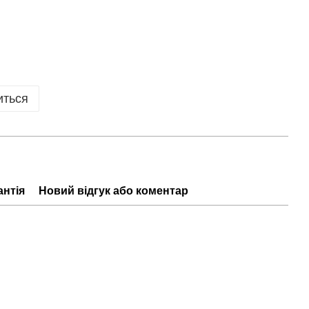
иться
антія
Новий відгук або коментар