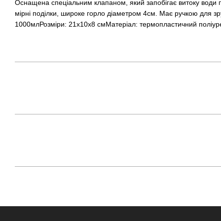
Оснащена спеціальним клапаном, який запобігає витоку води 
мірні поділки, широке горло діаметром 4см. Має ручкою для зр
1000млРозміри: 21x10x8 смМатеріал: термопластичний поліурет