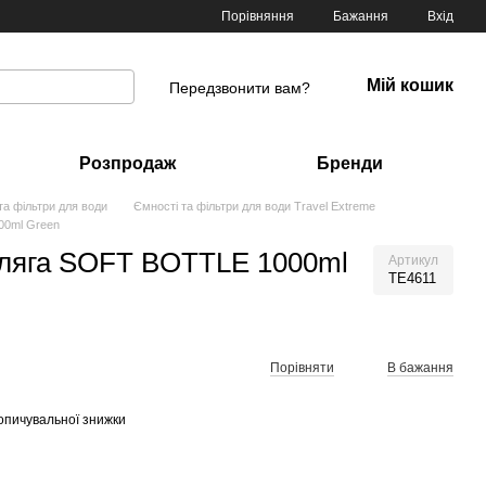
Порівняння
Бажання
Вхід
Мій кошик
Передзвонити вам?
Розпродаж
Бренди
та фільтри для води
Ємності та фільтри для води Travel Extreme
00ml Green
Фляга SOFT BOTTLE 1000ml
Артикул
TE4611
Порівняти
В бажання
опичувальної знижки