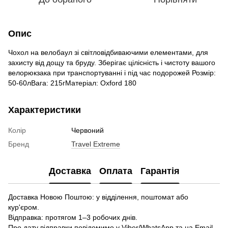
Опис
Чохол на велобаул зі світловідбиваючими елементами, для
захисту від дощу та бруду. Зберігає цілісність і чистоту вашого
велорюкзака при транспортуванні і під час подорожей Розмір:
50-60лВага: 215гМатеріал: Oxford 180
Характеристики
Колір
Червоний
Бренд
Travel Extreme
Доставка
Оплата
Гарантія
Доставка Новою Поштою: у відділення, поштомат або
кур'єром.
Відправка: протягом 1–3 робочих днів.
Про дату відправки повідомимо у Viber/WhatsApp та на Email.