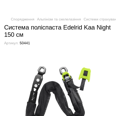
Спорядження
Альпінізм та скелелазіння
Системи страхува
Система поліспаста Edelrid Kaa Night
150 см
Артикул:
50441