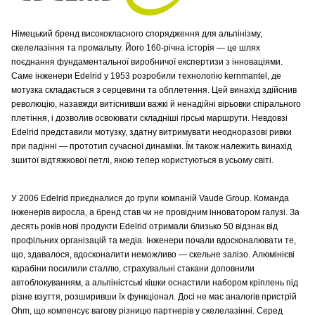
Німецький бренд висококласного спорядження для альпінізму,
скелелазіння та промальпу. Його 160-річна історія — це шлях
поєднання фундаментальної виробничої експертизи з інноваціями.
Саме інженери Edelrid у 1953 розробили технологію kernmantel, де
мотузка складається з серцевини та обплетення. Цей винахід здійснив
революцію, назавжди витіснивши важкі й ненадійні вірьовки спірального
плетіння, і дозволив освоювати складніші гірські маршрути. Невдовзі
Edelrid представили мотузку, здатну витримувати неодноразові ривки
при падінні — прототип сучасної динаміки. Їм також належить винахід
зшитої відтяжкової петлі, якою тепер користуються в усьому світі.
У 2006 Edelrid приєдналися до групи компаній Vaude Group. Команда
інженерів виросла, а бренд став чи не провідним інноватором галузі. За
десять років нові продукти Edelrid отримали близько 50 відзнак від
профільних організацій та медіа. Інженери почали вдосконалювати те,
що, здавалося, вдосконалити неможливо — скельне залізо. Алюмінієві
карабіни посилили сталлю, страхувальні стакани доповнили
автоблокуванням, а альпіністські кішки оснастили набором кріплень під
різне взуття, розширивши їх функціонал. Досі не має аналогів пристрій
Ohm, що компенсує вагову різницю партнерів у скелелазінні. Серед