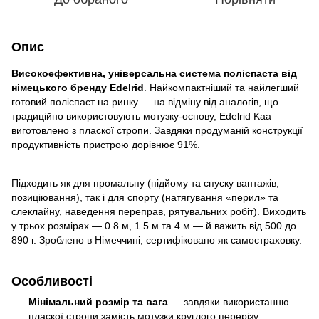
Опис
Високоефективна, універсальна система поліспаста від
німецького бренду Edelrid
. Найкомпактніший та найлегший
готовий поліспаст на ринку — на відміну від аналогів, що
традиційно використовують мотузку-основу, Edelrid Kaa
виготовлено з пласкої стропи. Завдяки продуманій конструкції
продуктивність пристрою дорівнює 91%.
Підходить як для промальпу (підйому та спуску вантажів,
позиціювання), так і для спорту (натягування «перил» та
слеклайну, наведення переправ, рятувальних робіт). Виходить
у трьох розмірах — 0.8 м, 1.5 м та 4 м — й важить від 500 до
890 г. Зроблено в Німеччині, сертифіковано як самостраховку.
Особливості
Мінімальний розмір та вага
— завдяки використанню
пласкої стропи замість мотузки круглого перерізу.