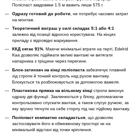
Поліспаст завдовжки 1.5 м важить лише 575 г.
Одразу готовий до роботи
, не потребує часових затрат
на монтаж.
Теоретичний виграш у силі складає 5:1 або 4:1
залежно від позиції відносно користувача. На кінцях
приладу є відповідні маркування.
ККД сягає 91%
. Маючи мінімальні втрати на терті, Edelrid
Kaa дозволяє підіймати великі вантажі чи витягати
напарника з тріщини через перегини.
Блок-затискач на кінці поліспаста
забезпечує плавний
хід стропи й тонкий контроль над рухом вантажу.
Блокується та розблоковується за допомогою важеля.
Пластикова пряжка на вільному кінці
стропи виконує
одразу дві функції. Заклинюється у блоку, допомагаючи
контрольовано спускати вантаж, а також слугує ручкою, за
яку зручно тягнути на себе сторпу під час підйому вантажу.
Поліспаст компактно складається
, що дозволяє
застосовувати його в обмеженому просторі чи на
мінімальній відстані від точки кріплення.