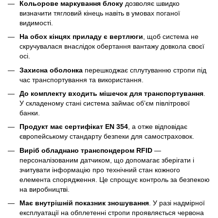
Кольорове маркування блоку
дозволяє швидко
визначити тягловий кінець навіть в умовах поганої
видимості.
На обох кінцях приладу є вертлюги
, щоб система не
скручувалася внаслідок обертання вантажу довкола своєї
осі.
Захисна оболонка
перешкоджає сплутуванню стропи під
час транспортування та використання.
До комплекту входить мішечок для транспортування
.
У складеному стані система займає обʼєм півлітрової
банки.
Продукт має сертифікат EN 354
, а отже відповідає
європейському стандарту безпеки для самостраховок.
Виріб обладнано транспондером RFID
—
персоналізованим датчиком, що допомагає зберігати і
зчитувати інформацію про технічний стан кожного
елемента спорядження. Це спрощує контроль за безпекою
на виробництві.
Має внутрішній показник зношування
. У разі надмірної
експлуатації на обплетенні стропи проявляється червона