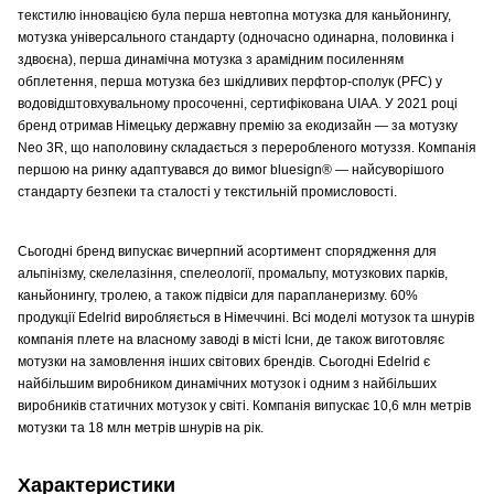
текстилю інновацією була перша невтопна мотузка для каньйонингу,
мотузка універсального стандарту (одночасно одинарна, половинка і
здвоєна), перша динамічна мотузка з арамідним посиленням
обплетення, перша мотузка без шкідливих перфтор-сполук (PFC) у
водовідштовхувальному просоченні, сертифікована UIAA. У 2021 році
бренд отримав Німецьку державну премію за екодизайн — за мотузку
Neo 3R, що наполовину складається з переробленого мотуззя. Компанія
першою на ринку адаптувався до вимог bluesign® — найсуворішого
стандарту безпеки та сталості у текстильній промисловості.
Сьогодні бренд випускає вичерпний асортимент спорядження для
альпінізму, скелелазіння, спелеології, промальпу, мотузкових парків,
каньйонингу, тролею, а також підвіси для парапланеризму. 60%
продукції Edelrid виробляється в Німеччині. Всі моделі мотузок та шнурів
компанія плете на власному заводі в місті Існи, де також виготовляє
мотузки на замовлення інших світових брендів. Сьогодні Edelrid є
найбільшим виробником динамічних мотузок і одним з найбільших
виробників статичних мотузок у світі. Компанія випускає 10,6 млн метрів
мотузки та 18 млн метрів шнурів на рік.
Характеристики