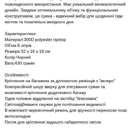
повсякденного використання. Має унікальний мінімалістичний
дизайн. Завдяки оптимальному об'єму та функціональним
конструктивом, ця сумка - відмінний вибір для щоденної їзди
містом та покатеньок вихідного дня.
Характеристики:
Матеріал:300D polyester ripstop
Об'єм:8 літрів
Розміри:32 x 16 x 18 см
Колір:Чорний
Вага:430 грами
Особливості:
Кріплення на багажник за допомогою ремінців з "велкро"
Компресійний шнур зверху для зтягування сумки та
можливості кріплення додаткового багажу
Одне головне відділення на застібці "блискавка"
Світловідбиваючі смужки для поліпшення видимості
В комплекті черезплічний ремінь для зручності переноски поза
велосипедом
Петля для кріплення заднього габаритного світла