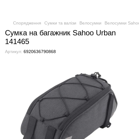
Спорядження
Сумки та валізи
Велосумки
Велосумки Saho
Сумка на багажник Sahoo Urban
141465
Артикул:
6920636790868