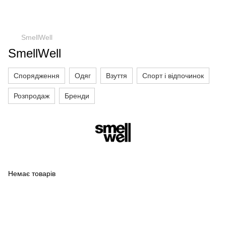
SmellWell
SmellWell
Спорядження
Одяг
Взуття
Спорт і відпочинок
Розпродаж
Бренди
Немає товарів