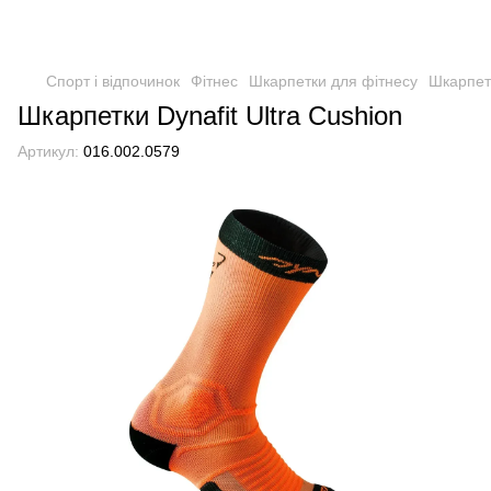
Спорт і відпочинок
Фітнес
Шкарпетки для фітнесу
Шкарпетк
Шкарпетки Dynafit Ultra Cushion
Артикул:
016.002.0579