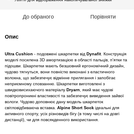
До обраного
Порівняти
Опис
Ultra Cushion
- подовжені шкарпетки від
Dynafit
. Конструкція
моделі посилена 3D амортизацією в області пальців, п'ятки та
підошви. Шкарпетки мають безшовний ергономічний дизайн,
чудово тягнуться, вони повністю виконані з еластичного
волокна, що забезпечує відмінне прилягання і запобігає
неприємному сповзанню. Шкарпетки виготовлені з
швидковисихаючого матеріалу
Dryarn
, який має чудові
повітропроникні властивості та забезпечує виведення зайвої
вологи. Чудово доповнює дану модель шкарпеток
світловідбиваюча вставка.
Alpine Short Sock
ідеальні для
активного спорту, усіх різновидів бігу (в тому числі на довгі
дистанції), чи для повсякденного використання.