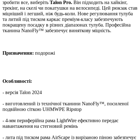
зробити все, виберіть
Talon Pro.
Він підходить на хайкінг,
трекінг, на скелі чи покатушки на велосипеді. Цей рюкзак став
міцніший і легший, ніж будь-коли. Нове регулювання тулуба
та литий під тиском каркас преміум-класу забезпечують
покращену посадку в різних діапазонах тулуба. Професійна
тканина NanoFly™ забезпечує виняткову міцність.
Призначення:
подорожі
Особливості:
- версія Talon 2024
- виготовлений із технічної тканини NanoFly™, посиленої
подвійною сіткою UHMWPE Ripstop
- 4-мм периферійна рама LightWire ефективно передає
навантаження на стегновий ремінь
- лита під тиском рама AirScape із вирізаною піною забезпечує