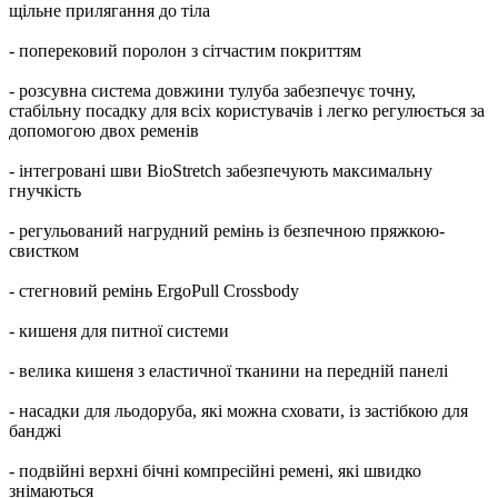
щільне прилягання до тіла
- поперековий поролон з сітчастим покриттям
- розсувна система довжини тулуба забезпечує точну,
стабільну посадку для всіх користувачів і легко регулюється за
допомогою двох ременів
- інтегровані шви BioStretch забезпечують максимальну
гнучкість
- регульований нагрудний ремінь із безпечною пряжкою-
свистком
- стегновий ремінь ErgoPull Crossbody
- кишеня для питної системи
- велика кишеня з еластичної тканини на передній панелі
- насадки для льодоруба, які можна сховати, із застібкою для
банджі
- подвійні верхні бічні компресійні ремені, які швидко
знімаються