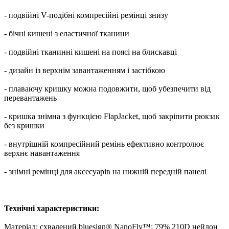
- подвійні V-подібні компресійні ремінці знизу
- бічні кишені з еластичної тканини
- подвійні тканинні кишені на поясі на блискавці
- дизайн із верхнім завантаженням і застібкою
- плаваючу кришку можна подовжити, щоб убезпечити від
перевантажень
- кришка знімна з функцією FlapJacket, щоб закріпити рюкзак
без кришки
- внутрішній компресійний ремінь ефективно контролює
верхнє навантаження
- знімні ремінці для аксесуарів на нижній передній панелі
Технічні характеристики:
Матеріал: схвалений bluesign® NanoFly™: 79% 210D нейлон