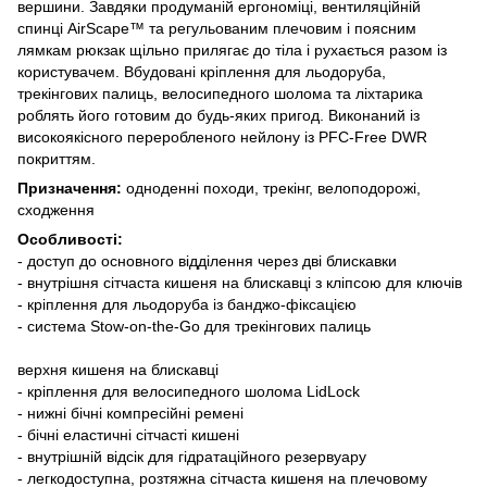
вершини. Завдяки продуманій ергономіці, вентиляційній
спинці AirScape™ та регульованим плечовим і поясним
лямкам рюкзак щільно прилягає до тіла і рухається разом із
користувачем. Вбудовані кріплення для льодоруба,
трекінгових палиць, велосипедного шолома та ліхтарика
роблять його готовим до будь-яких пригод. Виконаний із
високоякісного переробленого нейлону із PFC-Free DWR
покриттям.
Призначення:
одноденні походи, трекінг, велоподорожі,
сходження
Особливості:
- доступ до основного відділення через дві блискавки
- внутрішня сітчаста кишеня на блискавці з кліпсою для ключів
- кріплення для льодоруба із банджо-фіксацією
- система Stow-on-the-Go для трекінгових палиць
верхня кишеня на блискавці
- кріплення для велосипедного шолома LidLock
- нижні бічні компресійні ремені
- бічні еластичні сітчасті кишені
- внутрішній відсік для гідратаційного резервуару
- легкодоступна, розтяжна сітчаста кишеня на плечовому