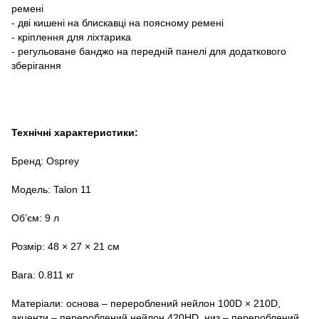
ремені
- дві кишені на блискавці на поясному ремені
- кріплення для ліхтарика
- регульоване банджо на передній панелі для додаткового
зберігання
Технічні характеристики:
Бренд: Osprey
Модель: Talon 11
Об’єм: 9 л
Розмір: 48 × 27 × 21 см
Вага: 0.811 кг
Матеріали: основа – перероблений нейлон 100D × 210D,
акценти – перероблений нейлон 420HD, низ – перероблений