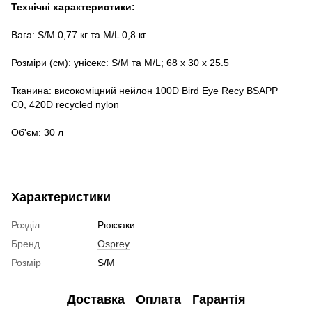
Технічні характеристики:
Вага: S/M 0,77 кг та M/L 0,8 кг
Розміри (см): унісекс: S/M та M/L; 68 х 30 х 25.5
Тканина: високоміцний нейлон 100D Bird Eye Recy BSAPP
C0, 420D recycled nylon
Об'єм: 30 л
Характеристики
Розділ
Рюкзаки
Бренд
Osprey
Розмір
S/M
Доставка
Оплата
Гарантія