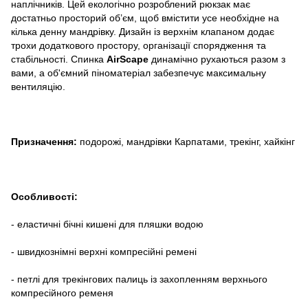
наплічників. Цей екологічно розроблений рюкзак має
достатньо просторий об’єм, щоб вмістити усе необхідне на
кілька денну мандрівку. Дизайн із верхнім клапаном додає
трохи додаткового простору, організації спорядження та
стабільності. Спинка
AirScape
динамічно рухаються разом з
вами, а об'ємний піноматеріал забезпечує максимальну
вентиляцію.
Призначення:
подорожі, мандрівки Карпатами, трекінг, хайкінг
Особливості:
- еластичні бічні кишені для пляшки водою
- швидкознімні верхні компресійні ремені
- петлі для трекінгових палиць із захопленням верхнього
компресійного ременя