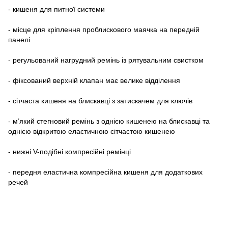
- кишеня для питної системи
- місце для кріплення проблискового маячка на передній
панелі
- регульований нагрудний ремінь із рятувальним свистком
- фіксований верхній клапан має велике відділення
- сітчаста кишеня на блискавці з затискачем для ключів
- м’який стегновий ремінь з однією кишенею на блискавці та
однією відкритою еластичною сітчастою кишенею
- нижні V-подібні компресійні ремінці
- передня еластична компресійна кишеня для додаткових
речей