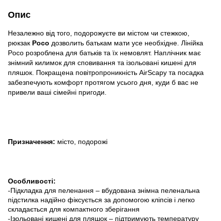
Опис
Незалежно від того, подорожуєте ви містом чи стежкою,
рюкзак
Poco
дозволить батькам мати усе необхідне. Лінійка
Poco розроблена для батьків та їх немовлят. Наплічник має
знімний килимок для сповивання та ізольовані кишені для
пляшок. Покращена повітропроникність AirScapу та посадка
забезпечують комфорт протягом усього дня, куди б вас не
привели ваші сімейні пригоди.
Призначення:
місто, подорожі
Особливості:
-Підкладка для пеленання – вбудована знімна пеленальна
підстилка надійно фіксується за допомогою кліпсів і легко
складається для компактного зберігання
-Ізольовані кишені для пляшок – підтримують температуру