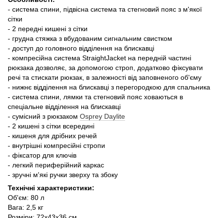
- система спини, підвісна система та стегновий пояс з м'якої
сітки
- 2 передні кишені з сітки
- грудна стяжка з вбудованим сигнальним свистком
- доступ до головного відділення на блискавці
- компресійна система StraightJacket на передній частині
рюкзака дозволяє, за допомогою строп, додатково фіксувати
речі та стискати рюкзак, в залежності від заповненого об'єму
- нижнє відділення на блискавці з перегородкою для спальника
- система спини, лямки та стегновий пояс ховаються в
спеціальне відділення на блискавці
- сумісний з рюкзаком
Osprey Daylite
- 2 кишені з сітки всередині
- кишеня для дрібних речей
- внутрішні компресійні стропи
- фіксатор для ключів
- легкий периферійний каркас
- зручні м'які ручки зверху та збоку
Технічні характеристики:
Об'єм: 80 л
Вага: 2,5 кг
Розміри: 72х43х36 см