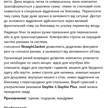
місто. Дана модель легка та універсальна, вона компактно
трансформується у дорожню сумку: лямки та стегновий пояс
ховаються в спеціальне відділення на блискавці. Переносити
таку сумку буде дуже зручно в залежності від ситуації. Доступ
до основного відділення здійснюється через великий
фронтальний отвір на блискавці по усьому периметру входу.
Надміцні бічні та верхні ручки призначені для перенесення
або ж для транспортування. Компресійні стропи на передній
частині рюкзака та система
стиснення
StraightJacket
дозволяють додатково фіксувати
речі та стискати рюкзак, в залежності від заповненого об'єму.
Організація речей всередині дозволяє компактно розкласти
усе необхідне по своїх місцях: відсік для ноутбука або
планшета, відділ для окулярів і гаджетів, кишеня для брудного
одягу або взуття, знімні стропи для килимка, зовнішні кишені
для дощовика, внутрішні кишені з сітки, нижнє відділення на
блискавці з перегородкою для спальника. Виріб сумісний з
ультралегким рюкзаком
Daylite
&
Daylite Plus
, який можна
приєднати ззаду.
Призначення:
туризм, подорожі, мандрівки.
Особливості: